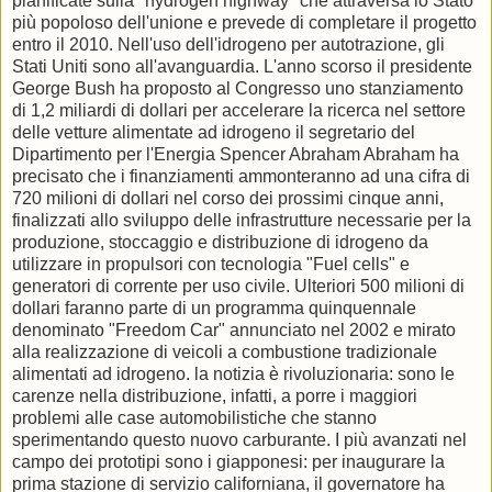
pianificate sulla "hydrogen highway" che attraversa lo Stato
più popoloso dell'unione e prevede di completare il progetto
entro il 2010. Nell'uso dell'idrogeno per autotrazione, gli
Stati Uniti sono all'avanguardia. L'anno scorso il presidente
George Bush ha proposto al Congresso uno stanziamento
di 1,2 miliardi di dollari per accelerare la ricerca nel settore
delle vetture alimentate ad idrogeno il segretario del
Dipartimento per l'Energia Spencer Abraham Abraham ha
precisato che i finanziamenti ammonteranno ad una cifra di
720 milioni di dollari nel corso dei prossimi cinque anni,
finalizzati allo sviluppo delle infrastrutture necessarie per la
produzione, stoccaggio e distribuzione di idrogeno da
utilizzare in propulsori con tecnologia "Fuel cells" e
generatori di corrente per uso civile. Ulteriori 500 milioni di
dollari faranno parte di un programma quinquennale
denominato "Freedom Car" annunciato nel 2002 e mirato
alla realizzazione di veicoli a combustione tradizionale
alimentati ad idrogeno. la notizia è rivoluzionaria: sono le
carenze nella distribuzione, infatti, a porre i maggiori
problemi alle case automobilistiche che stanno
sperimentando questo nuovo carburante. I più avanzati nel
campo dei prototipi sono i giapponesi: per inaugurare la
prima stazione di servizio californiana, il governatore ha