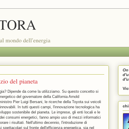
TORA
sul mondo dell'energia
On 
d'
zio del pianeta
d'
Vi
ia? Dipende da come la utilizziamo. Su questo concetto si
ergetico del governatore della California Arnold
nistro Pier Luigi Bersani, le ricerche della Toyota sui veicoli
ch
rinnovabili. In tutti questi campi, l'innovazione tecnologica ha
iluppo sostenibile del pianeta. Le imprese, gli enti locali e le
 dei consumi energetici, fanno ampio uso di mezzi informatici
rare i risultati. Nell'ultimo decennio, l'introduzione di
i spettacolari sul fronte dell'efficienza energetica, sia nel