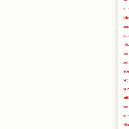
cli
tel
eco
tra
inf
me
pet
ric
ret
pri
util
mob
ret
eff