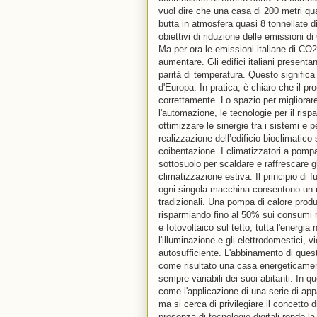
vuol dire che una casa di 200 metri qu
butta in atmosfera quasi 8 tonnellate di
obiettivi di riduzione delle emissioni di
Ma per ora le emissioni italiane di CO
aumentare. Gli edifici italiani present
parità di temperatura. Questo significa c
d'Europa. In pratica, è chiaro che il p
correttamente. Lo spazio per migliorar
l'automazione, le tecnologie per il ri
ottimizzare le sinergie tra i sistemi e
realizzazione dell’edificio bioclimatico 
coibentazione. I climatizzatori a pompa
sottosuolo per scaldare e raffrescare g
climatizzazione estiva. Il principio di
ogni singola macchina consentono un ri
tradizionali. Una pompa di calore produ
risparmiando fino al 50% sui consumi ri
e fotovoltaico sul tetto, tutta l'energi
l'illuminazione e gli elettrodomestici,
autosufficiente. L'abbinamento di quest
come risultato una casa energeticamente
sempre variabili dei suoi abitanti. In q
come l'applicazione di una serie di app
ma si cerca di privilegiare il concetto 
presenza di tecnologie digitali rende la