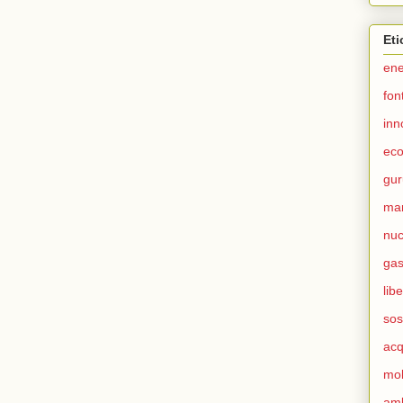
Eti
ene
fon
inn
ec
gur
ma
nuc
ga
lib
sos
ac
mob
am