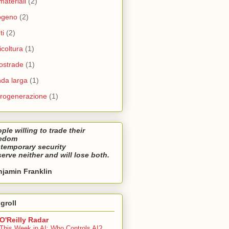
materiali
(2)
ogeno
(2)
ti
(2)
icoltura
(1)
ostrade
(1)
da larga
(1)
rogenerazione
(1)
ple willing to trade their
eedom
 temporary security
erve neither and will lose both.
jamin Franklin
groll
O'Reilly Radar
This Week in AI: Who Controls AI?