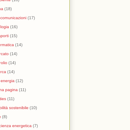
ma
(18)
ecomunicazioni
(17)
logia
(16)
sporti
(15)
ormatica
(14)
rcato
(14)
rolio
(14)
erca
(14)
i energia
(12)
ma pagina
(11)
ities
(11)
ilità sostenibile
(10)
e
(8)
icienza energetica
(7)