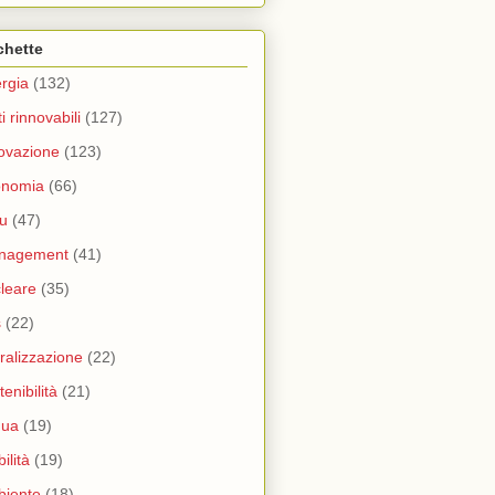
chette
rgia
(132)
ti rinnovabili
(127)
ovazione
(123)
onomia
(66)
u
(47)
nagement
(41)
leare
(35)
s
(22)
eralizzazione
(22)
tenibilità
(21)
qua
(19)
ilità
(19)
biente
(18)