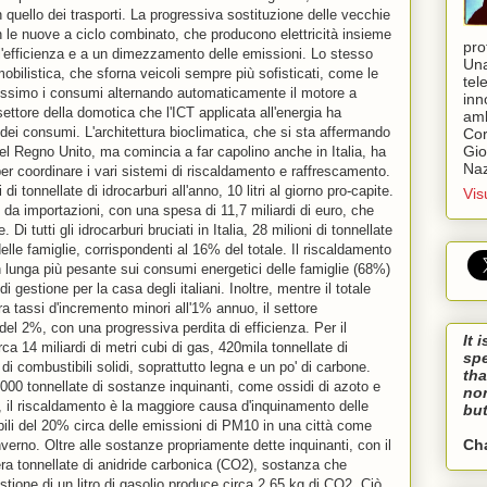
 quello dei trasporti. La progressiva sostituzione delle vecchie
n le nuove a ciclo combinato, che producono elettricità insieme
pro
ll'efficienza e a un dimezzamento delle emissioni. Lo stesso
Una
mobilistica, che sforna veicoli sempre più sofisticati, come le
tel
tissimo i consumi alternando automaticamente il motore a
inn
settore della domotica che l'ICT applicata all'energia ha
amb
dei consumi. L'architettura bioclimatica, che si sta affermando
Cor
Gio
el Regno Unito, ma comincia a far capolino anche in Italia, ha
Naz
er coordinare i vari sistemi di riscaldamento e raffrescamento.
i tonnellate di idrocarburi all'anno, 10 litri al giorno pro-capite.
Vis
da importazioni, con una spesa di 11,7 miliardi di euro, che
i tutti gli idrocarburi bruciati in Italia, 28 milioni di tonnellate
delle famiglie, corrispondenti al 16% del totale. Il riscaldamento
n lunga più pesante sui consumi energetici delle famiglie (68%)
i gestione per la casa degli italiani. Inoltre, mentre il totale
 tassi d'incremento minori all'1% annuo, il settore
el 2%, con una progressiva perdita di efficienza. Per il
It 
ca 14 miliardi di metri cubi di gas, 420mila tonnellate di
sp
e di combustibili solidi, soprattutto legna e un po' di carbone.
tha
.000 tonnellate di sostanze inquinanti, come ossidi di azoto e
nor
o, il riscaldamento è la maggiore causa d'inquinamento delle
but
bili del 20% circa delle emissioni di PM10 in una città come
Ch
nverno. Oltre alle sostanze propriamente dette inquinanti, con il
era tonnellate di anidride carbonica (CO2), sostanza che
stione di un litro di gasolio produce circa 2,65 kg di CO2. Ciò