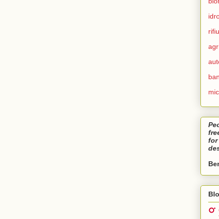
bio
idr
rifiu
agr
aut
ban
mic
Peo
fr
for
des
Ben
Blo