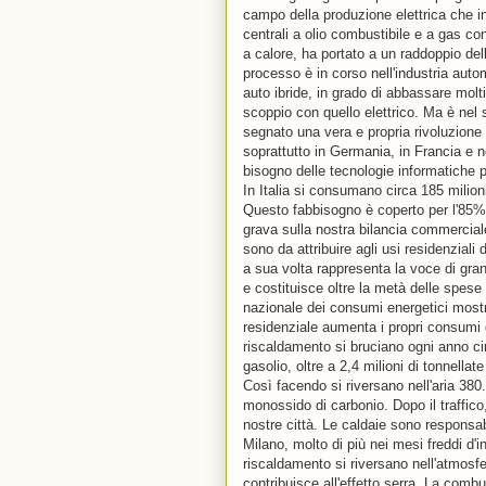
campo della produzione elettrica che in
centrali a olio combustibile e a gas co
a calore, ha portato a un raddoppio de
processo è in corso nell'industria auto
auto ibride, in grado di abbassare mol
scoppio con quello elettrico. Ma è nel 
segnato una vera e propria rivoluzione 
soprattutto in Germania, in Francia e n
bisogno delle tecnologie informatiche p
In Italia si consumano circa 185 milioni d
Questo fabbisogno è coperto per l'85% 
grava sulla nostra bilancia commerciale. D
sono da attribuire agli usi residenziali 
a sua volta rappresenta la voce di gra
e costituisce oltre la metà delle spese d
nazionale dei consumi energetici mostra
residenziale aumenta i propri consumi d
riscaldamento si bruciano ogni anno cir
gasolio, oltre a 2,4 milioni di tonnellat
Così facendo si riversano nell'aria 380
monossido di carbonio. Dopo il traffic
nostre città. Le caldaie sono responsa
Milano, molto di più nei mesi freddi d'i
riscaldamento si riversano nell'atmosf
contribuisce all'effetto serra. La combu