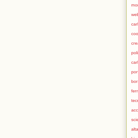
mo
we
car
coo
cre
pol
ca
por
bor
fer
tec
acc
sci
alt