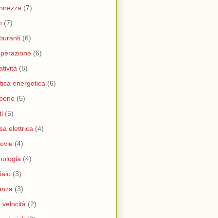
nnezza
(7)
b
(7)
buranti
(6)
perazione
(6)
atività
(6)
itica energetica
(6)
rbone
(5)
ti
(5)
sa elettrica
(4)
rovie
(4)
nologia
(4)
iaio
(3)
enza
(3)
a velocità
(2)