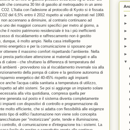
adri che consuma 30 litri di gasolio al metroquadro in un anno
Arc
 CO2. L'Italia con l'adesione al protocollo di Kyoto si è fissata
 CO2 del 6,5% entro il 2012 rispetto ai valori registrati nel 1990.
►
2 non accennano a diminuire, al contrario continuano ad
►
ano uno dei maggiori consumi specifici per metro al giorno, a
he il nostro patrimonio residenziale è tra i più inefficienti
►
rocesso di riscaldamento e raffrescamento non è gestito
►
e, dunque, è molto ampio. Nella casa intelligente
►
sparmio energetico e per la comunicazione si sposano per
 per ottenere il massimo comfort rispettando l’ambiente. Nella
►
si presta particolare attenzione ai materiali impiegati e alla
▼
 di calore - che sfruttano la differenza di temperatura del
li ambienti - provvedono sia al riscaldamento invernale sia alla
 funzionamento della pompa di calore e la gestione autonoma di
sparmio energetico del 40-45% rispetto agli impianti
ce anche l'acqua calda sanitaria a temperatura di utilizzo,
spetto ad altri sistemi. Se poi si aggiunge un impianto solare
a necessaria alla vita quotidiana, compresa quella per
 viene generata sul posto e il sistema diventa completamente
i impianti con dispositivi di controllo e programmazione dà
 molto efficiente, che si adatta con flessibilità alle esigenze
uesto tipo di edifici l'automazione non viene solo concepita
arecchiature per "motorizzare" porte, tende e illuminazione,
di controllo, di comunicazione e d'integrazione tra i sistemi. La
 casa facile da gestire e soprattutto aperta alle continue