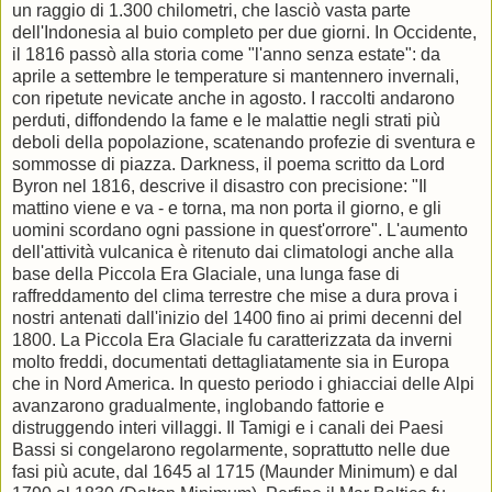
un raggio di 1.300 chilometri, che lasciò vasta parte
dell'Indonesia al buio completo per due giorni. In Occidente,
il 1816 passò alla storia come "l'anno senza estate": da
aprile a settembre le temperature si mantennero invernali,
con ripetute nevicate anche in agosto. I raccolti andarono
perduti, diffondendo la fame e le malattie negli strati più
deboli della popolazione, scatenando profezie di sventura e
sommosse di piazza. Darkness, il poema scritto da Lord
Byron nel 1816, descrive il disastro con precisione: "Il
mattino viene e va - e torna, ma non porta il giorno, e gli
uomini scordano ogni passione in quest'orrore". L'aumento
dell'attività vulcanica è ritenuto dai climatologi anche alla
base della Piccola Era Glaciale, una lunga fase di
raffreddamento del clima terrestre che mise a dura prova i
nostri antenati dall'inizio del 1400 fino ai primi decenni del
1800. La Piccola Era Glaciale fu caratterizzata da inverni
molto freddi, documentati dettagliatamente sia in Europa
che in Nord America. In questo periodo i ghiacciai delle Alpi
avanzarono gradualmente, inglobando fattorie e
distruggendo interi villaggi. Il Tamigi e i canali dei Paesi
Bassi si congelarono regolarmente, soprattutto nelle due
fasi più acute, dal 1645 al 1715 (Maunder Minimum) e dal