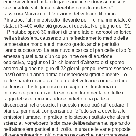
emesso volumi limitati di gas e anche se durasse mesi le
sue ricadute sul clima resterebbero molto modeste",
rassicura Marzocchi. L'eruzione del vulcano filippino
Pinatubo, l'ultimo episodio rilevante per il clima mondiale, è
stata di 3-400 volte più grossa di questa. Nel giugno del '91
il Pinatubo sparò 30 milioni di tonnellate di aerosol solforico
nella stratosfera, causando un raffreddamento medio della
temperatura mondiale di mezzo grado, anche per tutto
l'anno successivo. La sua nuvola carica di particelle di zolfo,
emessa quasi tutta d'un colpo in tre ore di eruzione
esplosiva, raggiunse i 34 chilometri d'altezza e si sparse
attorno al globo nel giro di 22 giorni, per poi restare sospesa
lassù oltre un anno prima di disperdersi gradualmente. Lo
zolfo sparato in aria dall'interno del vulcano come anidride
solforosa, che legandosi con il vapore si trasforma in
minuscole gocce di acido solforico, frammenta e riflette i
raggi del sole, rimandandone indietro una parte a
disperdersi nello spazio. In questo modo può raffreddare il
pianeta per mesi, compensando l'effetto serra dovuto alle
emissioni umane. In pratica, è lo stesso risultato che alcuni
scienziati vorrebbero fabbricare deliberatamente, sparando
nell'atmosfera particelle di zolfo, in una delle varie proposte
di geoengineering, più o meno pazzesche, per contrastare il