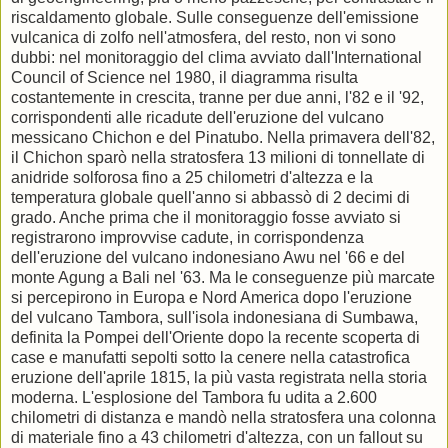
riscaldamento globale. Sulle conseguenze dell'emissione
vulcanica di zolfo nell'atmosfera, del resto, non vi sono
dubbi: nel monitoraggio del clima avviato dall'International
Council of Science nel 1980, il diagramma risulta
costantemente in crescita, tranne per due anni, l'82 e il '92,
corrispondenti alle ricadute dell'eruzione del vulcano
messicano Chichon e del Pinatubo. Nella primavera dell'82,
il Chichon sparò nella stratosfera 13 milioni di tonnellate di
anidride solforosa fino a 25 chilometri d'altezza e la
temperatura globale quell'anno si abbassò di 2 decimi di
grado. Anche prima che il monitoraggio fosse avviato si
registrarono improvvise cadute, in corrispondenza
dell'eruzione del vulcano indonesiano Awu nel '66 e del
monte Agung a Bali nel '63. Ma le conseguenze più marcate
si percepirono in Europa e Nord America dopo l'eruzione
del vulcano Tambora, sull'isola indonesiana di Sumbawa,
definita la Pompei dell'Oriente dopo la recente scoperta di
case e manufatti sepolti sotto la cenere nella catastrofica
eruzione dell'aprile 1815, la più vasta registrata nella storia
moderna. L'esplosione del Tambora fu udita a 2.600
chilometri di distanza e mandò nella stratosfera una colonna
di materiale fino a 43 chilometri d'altezza, con un fallout su