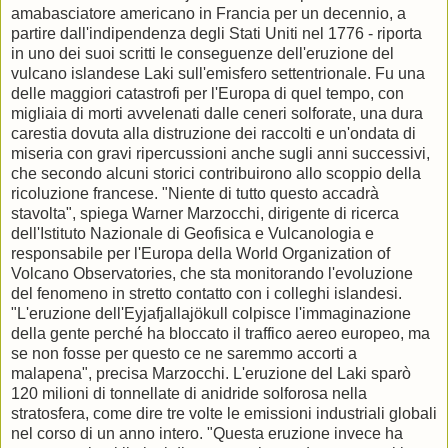
amabasciatore americano in Francia per un decennio, a
partire dall'indipendenza degli Stati Uniti nel 1776 - riporta
in uno dei suoi scritti le conseguenze dell'eruzione del
vulcano islandese Laki sull'emisfero settentrionale. Fu una
delle maggiori catastrofi per l'Europa di quel tempo, con
migliaia di morti avvelenati dalle ceneri solforate, una dura
carestia dovuta alla distruzione dei raccolti e un'ondata di
miseria con gravi ripercussioni anche sugli anni successivi,
che secondo alcuni storici contribuirono allo scoppio della
ricoluzione francese. "Niente di tutto questo accadrà
stavolta", spiega Warner Marzocchi, dirigente di ricerca
dell'Istituto Nazionale di Geofisica e Vulcanologia e
responsabile per l'Europa della World Organization of
Volcano Observatories, che sta monitorando l'evoluzione
del fenomeno in stretto contatto con i colleghi islandesi.
"L'eruzione dell'Eyjafjallajökull colpisce l'immaginazione
della gente perché ha bloccato il traffico aereo europeo, ma
se non fosse per questo ce ne saremmo accorti a
malapena", precisa Marzocchi. L'eruzione del Laki sparò
120 milioni di tonnellate di anidride solforosa nella
stratosfera, come dire tre volte le emissioni industriali globali
nel corso di un anno intero. "Questa eruzione invece ha