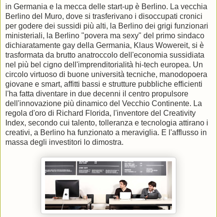
in Germania e la mecca delle start-up è Berlino. La vecchia
Berlino del Muro, dove si trasferivano i disoccupati cronici
per godere dei sussidi più alti, la Berlino dei grigi funzionari
ministeriali, la Berlino "povera ma sexy" del primo sindaco
dichiaratamente gay della Germania, Klaus Wowereit, si è
trasformata da brutto anatroccolo dell'economia sussidiata
nel più bel cigno dell'imprenditorialità hi-tech europea. Un
circolo virtuoso di buone università tecniche, manodopoera
giovane e smart, affitti bassi e strutture pubbliche efficienti
l'ha fatta diventare in due decenni il centro propulsore
dell'innovazione più dinamico del Vecchio Continente. La
regola d'oro di Richard Florida, l'inventore del Creativity
Index, secondo cui talento, tolleranza e tecnologia attirano i
creativi, a Berlino ha funzionato a meraviglia. E l'afflusso in
massa degli investitori lo dimostra.