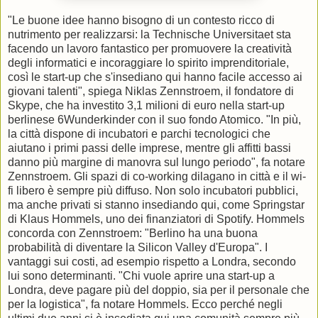
"Le buone idee hanno bisogno di un contesto ricco di
nutrimento per realizzarsi: la Technische Universitaet sta
facendo un lavoro fantastico per promuovere la creatività
degli informatici e incoraggiare lo spirito imprenditoriale,
così le start-up che s'insediano qui hanno facile accesso ai
giovani talenti", spiega Niklas Zennstroem, il fondatore di
Skype, che ha investito 3,1 milioni di euro nella start-up
berlinese 6Wunderkinder con il suo fondo Atomico. "In più,
la città dispone di incubatori e parchi tecnologici che
aiutano i primi passi delle imprese, mentre gli affitti bassi
danno più margine di manovra sul lungo periodo", fa notare
Zennstroem. Gli spazi di co-working dilagano in città e il wi-
fi libero è sempre più diffuso. Non solo incubatori pubblici,
ma anche privati si stanno insediando qui, come Springstar
di Klaus Hommels, uno dei finanziatori di Spotify. Hommels
concorda con Zennstroem: "Berlino ha una buona
probabilità di diventare la Silicon Valley d'Europa". I
vantaggi sui costi, ad esempio rispetto a Londra, secondo
lui sono determinanti. "Chi vuole aprire una start-up a
Londra, deve pagare più del doppio, sia per il personale che
per la logistica", fa notare Hommels. Ecco perché negli