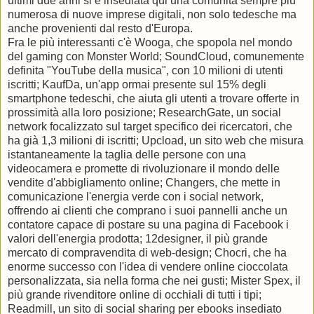
ultimi due anni si è insediata qui una comunità sempre più
numerosa di nuove imprese digitali, non solo tedesche ma
anche provenienti dal resto d'Europa.
Fra le più interessanti c'è Wooga, che spopola nel mondo
del gaming con Monster World; SoundCloud, comunemente
definita "YouTube della musica", con 10 milioni di utenti
iscritti; KaufDa, un'app ormai presente sul 15% degli
smartphone tedeschi, che aiuta gli utenti a trovare offerte in
prossimità alla loro posizione; ResearchGate, un social
network focalizzato sul target specifico dei ricercatori, che
ha già 1,3 milioni di iscritti; Upcload, un sito web che misura
istantaneamente la taglia delle persone con una
videocamera e promette di rivoluzionare il mondo delle
vendite d'abbigliamento online; Changers, che mette in
comunicazione l'energia verde con i social network,
offrendo ai clienti che comprano i suoi pannelli anche un
contatore capace di postare su una pagina di Facebook i
valori dell'energia prodotta; 12designer, il più grande
mercato di compravendita di web-design; Chocri, che ha
enorme successo con l'idea di vendere online cioccolata
personalizzata, sia nella forma che nei gusti; Mister Spex, il
più grande rivenditore online di occhiali di tutti i tipi;
Readmill, un sito di social sharing per ebooks insediato