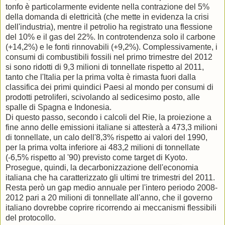
tonfo è particolarmente evidente nella contrazione del 5%
della domanda di elettricità (che mette in evidenza la crisi
dell'industria), mentre il petrolio ha registrato una flessione
del 10% e il gas del 22%. In controtendenza solo il carbone
(+14,2%) e le fonti rinnovabili (+9,2%). Complessivamente, i
consumi di combustibili fossili nel primo trimestre del 2012
si sono ridotti di 9,3 milioni di tonnellate rispetto al 2011,
tanto che l'Italia per la prima volta è rimasta fuori dalla
classifica dei primi quindici Paesi al mondo per consumi di
prodotti petroliferi, scivolando al sedicesimo posto, alle
spalle di Spagna e Indonesia.
Di questo passo, secondo i calcoli del Rie, la proiezione a
fine anno delle emissioni italiane si attesterà a 473,3 milioni
di tonnellate, un calo dell'8,3% rispetto ai valori del 1990,
per la prima volta inferiore ai 483,2 milioni di tonnellate
(-6,5% rispetto al '90) previsto come target di Kyoto.
Prosegue, quindi, la decarbonizzazione dell'economia
italiana che ha caratterizzato gli ultimi tre trimestri del 2011.
Resta però un gap medio annuale per l'intero periodo 2008-
2012 pari a 20 milioni di tonnellate all'anno, che il governo
italiano dovrebbe coprire ricorrendo ai meccanismi flessibili
del protocollo.