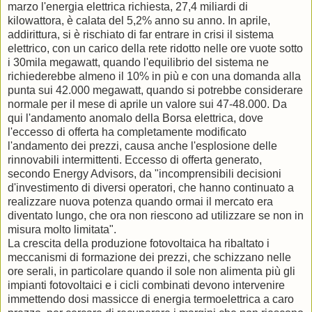
marzo l'energia elettrica richiesta, 27,4 miliardi di
kilowattora, è calata del 5,2% anno su anno. In aprile,
addirittura, si è rischiato di far entrare in crisi il sistema
elettrico, con un carico della rete ridotto nelle ore vuote sotto
i 30mila megawatt, quando l'equilibrio del sistema ne
richiederebbe almeno il 10% in più e con una domanda alla
punta sui 42.000 megawatt, quando si potrebbe considerare
normale per il mese di aprile un valore sui 47-48.000. Da
qui l'andamento anomalo della Borsa elettrica, dove
l'eccesso di offerta ha completamente modificato
l'andamento dei prezzi, causa anche l'esplosione delle
rinnovabili intermittenti. Eccesso di offerta generato,
secondo Energy Advisors, da "incomprensibili decisioni
d'investimento di diversi operatori, che hanno continuato a
realizzare nuova potenza quando ormai il mercato era
diventato lungo, che ora non riescono ad utilizzare se non in
misura molto limitata".
La crescita della produzione fotovoltaica ha ribaltato i
meccanismi di formazione dei prezzi, che schizzano nelle
ore serali, in particolare quando il sole non alimenta più gli
impianti fotovoltaici e i cicli combinati devono intervenire
immettendo dosi massicce di energia termoelettrica a caro