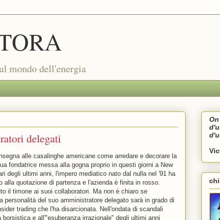
TORA
sul mondo dell'energia
On 
d'
atori delegati
d'
Vi
 insegna alle casalinghe americane come arredare e decorare la
sua fondatrice messa alla gogna proprio in questi giorni a New
ri degli ultimi anni, l'impero mediatico nato dal nulla nel '91 ha
ch
 alla quotazione di partenza e l'azienda è finita in rosso.
o il timone ai suoi collaboratori. Ma non è chiaro se
a personalità del suo amministratore delegato sarà in grado di
sider trading che l'ha disarcionata. Nell'ondata di scandali
a borsistica e all'"esuberanza irrazionale" degli ultimi anni