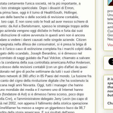
tata certamente l'unica società, né la più importante, a
le loro strategie spericolate. Dopo i disastri di Enron,
pro
prima fase, oggi è il turno di HealthSouth, Hollinger,
Una
re delle banche o delle società di revisione contabile,
tel
i loro capi. E non sono solo le frodi ad aver messo schiere di
inn
mento: da Aol a Bertelsmann, spesso le strategie troppo ardite
amb
po azienda vengono oggi disfatte in fretta e furia dai suoi
Cor
Gio
 distruzione di valore avvenuta in questi anni non è ancora
Naz
andare a vedere i danni causati nelle singole aziende. Citizen
egnata nella difesa dei consumatori, si è presa la briga di
Vis
 è l'unico caso di estinzione completa fra i marchi colpiti dalla
egato dello scandalo, Joseph Berardino, si è dimesso nel
 comitato di saggi guidato da Paul Volcker, chiamato a salvare
on la condanna della sua controllata americana Arthur Andersen,
 colosso delle revisioni contabili (con un giro d'affari da quasi
ndonato nel giro di poche settimane da tutti i suoi clienti e
ntero network di 390 uffici in 85 Paesi del mondo. La fusione fra
It 
 canto del cigno della rivoluzione digitale che ha sostenuto la
sp
cana negli anni Novanta. Oggi, tutti i manager che hanno
tha
o uno mondiale dei media e il numero uno di Internet hanno
nor
e (fondatore di Aol) si è dimesso l'anno scorso, poco dopo
but
lla Cnn), e l'amministratore delegato Jerry Levin (ex-capo di
Ch
à nel 2002, non appena il fallimento della storica operazione
l TimeWarner ha messo a segno un gigantesco buco da 98,7
erdita della storia americana. E sui risultati dell'anno