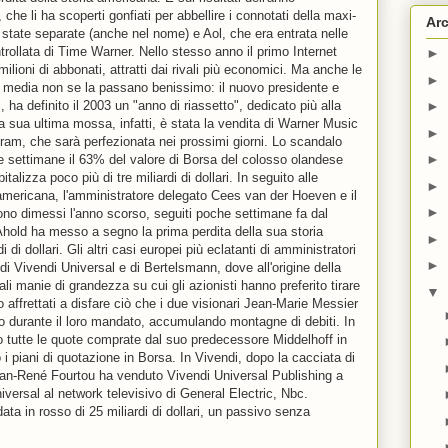
he li ha scoperti gonfiati per abbellire i connotati della maxi-
Arc
 state separate (anche nel nome) e Aol, che era entrata nelle
rollata di Time Warner. Nello stesso anno il primo Internet
►
lioni di abbonati, attratti dai rivali più economici. Ma anche le
►
i media non se la passano benissimo: il nuovo presidente e
ha definito il 2003 un "anno di riassetto", dedicato più alla
►
La sua ultima mossa, infatti, è stata la vendita di Warner Music
►
am, che sarà perfezionata nei prossimi giorni. Lo scandalo
►
e settimane il 63% del valore di Borsa del colosso olandese
talizza poco più di tre miliardi di dollari. In seguito alle
►
ta americana, l'amministratore delegato Cees van der Hoeven e il
►
sono dimessi l'anno scorso, seguiti poche settimane fa dal
hold ha messo a segno la prima perdita della sua storia
►
 di dollari. Gli altri casi europei più eclatanti di amministratori
►
 di Vivendi Universal e di Bertelsmann, dove all'origine della
li manie di grandezza su cui gli azionisti hanno preferito tirare
▼
o affrettati a disfare ciò che i due visionari Jean-Marie Messier
 durante il loro mandato, accumulando montagne di debiti. In
 tutte le quote comprate dal suo predecessore Middelhoff in
 i piani di quotazione in Borsa. In Vivendi, dopo la cacciata di
an-René Fourtou ha venduto Vivendi Universal Publishing a
versal al network televisivo di General Electric, Nbc.
ata in rosso di 25 miliardi di dollari, un passivo senza