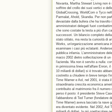
Novanta, Martha Stewart Living non è s
soffrire del crollo dei suoi vertici e del
GlobalCrossing, WorldCom o Tyco nella 
Parmalat, Ahold, Skandia. Per non parla
devastate dalla bufera che ha travolto 
amministratori delegati fuori combatti
che sono costate la testa a più d'un ca
successori. Un bilancio completo della
stato stilato, ma resta la curiosità di 
Works, un'organizzazione americana imp
esaminare i casi più eclatanti. Andersen
pubblica infamia. L'amministratore del
marzo 2002 dietro sollecitazione di un
l'azienda. Ma non è servito a nulla: c
in primissima linea nell'affare Enron, il
10 miliardi di dollari) si è trovato abba
costretto a chiudere in breve tempo l'i
Time Warner e Aol, nel 2001, è stata il
straordinaria crescita economica ameri
contribuito al matrimonio fra il numer
perso il posto: il presidente Steve Cas
l'abbandono di Ted Turner (fondatore de
Time Warner) aveva lasciato la nave gi
era diventato evidente. Nel 2002, Ao
miliardi di dollari, la più spettacolare p