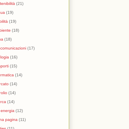
tenibilità
(21)
qua
(19)
ilità
(19)
biente
(18)
ma
(18)
ecomunicazioni
(17)
logia
(16)
sporti
(15)
ormatica
(14)
rcato
(14)
rolio
(14)
erca
(14)
i energia
(12)
ma pagina
(11)
ities
(11)