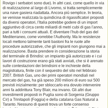
Rovigo i serbatori sono due). In altri casi, come quello in via
di realizzazione al largo di Livorno, si tratta semplicemente
una nave gasiera riadattata. Ancora più semplice. In teoria,
se venisse realizzata la quindicina di rigassificatori proposti
da diversi operatori, l'Italia potrebbe godere di un import
aggiuntivo di circa cento miliardi di metri cubi di gas l'anno,
pari a tutti i consumi attuali. E diventare l'hub del gas del
Mediterraneo, come vorrebbe l'Authority. Ma le resistenze
locali mettono talmente tanti bastoni fra le ruote alle
procedure autorizzative, che gli impianti non giungono mai a
realizzazione. Basta prendere in considerazione la storia
del terminale di Brindisi: un impianto già autorizzato e i cui
lavori di costruzione erano già stati avviati, che si è arenato
sulle contestazioni dei brindisini e le inchieste della
magistratura, finite con il sequestro del sito nel febbraio
2007. British Gas, uno dei primi operatori mondiali nel
mercato del gas, ha già speso 200 milioni di euro sui 500
previsti inizialmente: per sbloccarlo era dovuto intervenire
anni fa addirittura Tony Blair, ma invano. Gli altri due
investimenti proposti in Puglia sono di Sorgenia (Gruppo
Cir) a Trinitapoli (Foggia) e della catalana Gas Natural a
Taranto. Nessuno di questi trova un forte consenso