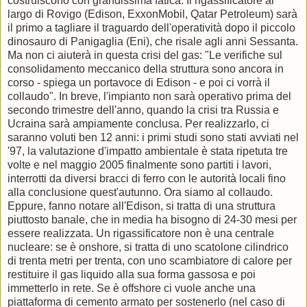
costruiscono con grandissima fatica. Il rigassificatore al
largo di Rovigo (Edison, ExxonMobil, Qatar Petroleum) sarà
il primo a tagliare il traguardo dell'operatività dopo il piccolo
dinosauro di Panigaglia (Eni), che risale agli anni Sessanta.
Ma non ci aiuterà in questa crisi del gas: "Le verifiche sul
consolidamento meccanico della struttura sono ancora in
corso - spiega un portavoce di Edison - e poi ci vorrà il
collaudo". In breve, l'impianto non sarà operativo prima del
secondo trimestre dell'anno, quando la crisi tra Russia e
Ucraina sarà ampiamente conclusa. Per realizzarlo, ci
saranno voluti ben 12 anni: i primi studi sono stati avviati nel
'97, la valutazione d'impatto ambientale è stata ripetuta tre
volte e nel maggio 2005 finalmente sono partiti i lavori,
interrotti da diversi bracci di ferro con le autorità locali fino
alla conclusione quest'autunno. Ora siamo al collaudo.
Eppure, fanno notare all'Edison, si tratta di una struttura
piuttosto banale, che in media ha bisogno di 24-30 mesi per
essere realizzata. Un rigassificatore non è una centrale
nucleare: se è onshore, si tratta di uno scatolone cilindrico
di trenta metri per trenta, con uno scambiatore di calore per
restituire il gas liquido alla sua forma gassosa e poi
immetterlo in rete. Se è offshore ci vuole anche una
piattaforma di cemento armato per sostenerlo (nel caso di