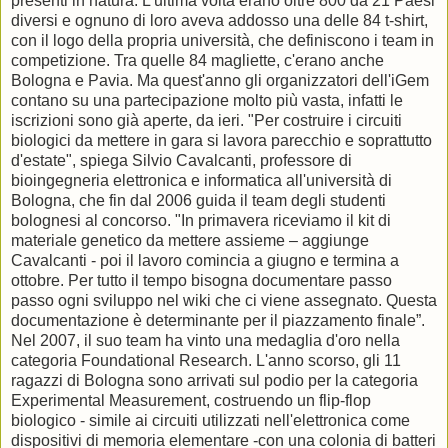
presenti in natura. L'ultima volta erano oltre 800 da 21 Paesi
diversi e ognuno di loro aveva addosso una delle 84 t-shirt,
con il logo della propria università, che definiscono i team in
competizione. Tra quelle 84 magliette, c'erano anche
Bologna e Pavia. Ma quest'anno gli organizzatori dell'iGem
contano su una partecipazione molto più vasta, infatti le
iscrizioni sono già aperte, da ieri. "Per costruire i circuiti
biologici da mettere in gara si lavora parecchio e soprattutto
d'estate", spiega Silvio Cavalcanti, professore di
bioingegneria elettronica e informatica all'università di
Bologna, che fin dal 2006 guida il team degli studenti
bolognesi al concorso. "In primavera riceviamo il kit di
materiale genetico da mettere assieme – aggiunge
Cavalcanti - poi il lavoro comincia a giugno e termina a
ottobre. Per tutto il tempo bisogna documentare passo
passo ogni sviluppo nel wiki che ci viene assegnato. Questa
documentazione è determinante per il piazzamento finale”.
Nel 2007, il suo team ha vinto una medaglia d'oro nella
categoria Foundational Research. L'anno scorso, gli 11
ragazzi di Bologna sono arrivati sul podio per la categoria
Experimental Measurement, costruendo un flip-flop
biologico - simile ai circuiti utilizzati nell'elettronica come
dispositivi di memoria elementare -con una colonia di batteri