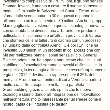
investimento complessivo di 770 milioni. Il gruppo senese
Pramac, invece, è andato a costruire il suo stabilimento di
moduli a film sottile in Svizzera, nel Canton Ticino, dove
sforna dallo scorso autunno 30 megawatt di pannelli
all'anno, con un investimento di 80 milioni. Anche il gruppo
Marcegaglia sta investendo in questa tecnologia innovativa,
con due fabbriche diverse: una a Taranto per produrre
pellicola di silicio amorfo e un'altra in provincia di Varese
che sfornerà celle al tellururo di cadmio con un processo
sviluppato dalla controllata Arendi. C'è poi l'Eni, che ha
investito 300 milioni in un progetto in collaborazione con il
Mit per realizzare pannelli solari senza silicio. General
Electric, addirittura, ha appena annunciato che tutti i suoi
stabilimenti fotovoltaici saranno convertiti al film sottile. In
prospettiva, la tecnologia a film sottile crescerà rapidamente
e già nel 2012 è destinata a rappresentare il 35% del
mercato. E' una nuova frontiera di cui a Verona si parlerà
molto, sia al Solarexpo che nella fiera parallela
Greenbuilding, grazie alla forte spinta che le nuove
tecnologie stanno dando all'integrazione del fotovoltaico
nell'architettura, molto interessante per un Paese come il
nostro, patria dell'industria del design.