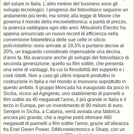
del solare in Italia. L'altro motore del business sono gli
sviluppi tecnologici. I progressi del fotovoltaico seguono un
andamento più lento, ma simile alla legge di Moore che
governa il mondo della microelettronica: a parità di prezzo,
la potenza raddoppia ogni otto anni. Mitsubishi Electric ha
appena annunciato un nuovo record di efficienza nella
conversione fotoelettrica delle sue celle in silicio
policristallino: sono arrivate al 19,3% e puntano decise al
20%, un traguardo considerato impensabile una decina
d'anni fa. Ma avanzano anche gli sviluppi del fotovoltaico di
seconda generazione, quello su film sottile, che presenta
una serie di vantaggi, fra cui la flessibilità del supporto e i
costi ridotti. Non a caso gli ultimi impianti produttivi in
costruzione in Italia e nel mondo si muovono soprattutto in
questo ambito. Il gruppo Moncada ha inaugurato da poco in
Sicilia, vicino ad Agrigento, uno stabilimento di pannelli a
film sottile da 40 megawatt l'anno, il più grande in Italia e il
terzo in Europa, per un investimento di 90 milioni di euro.
Sempre in Sicilia, a Catania, verrà avviata una fabbrica
ancora più grande, che a regime potrà sfornare 480
megawatt di pannelli a film sottile l'anno, grazie all'alleanza
fra Enel Green Power, StMicroelectronics e Sharp, con un