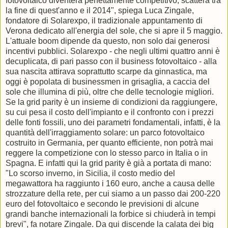
fotovoltaico diventerà perfettamente competitivo, scatterà tra
la fine di quest'anno e il 2014", spiega Luca Zingale,
fondatore di Solarexpo, il tradizionale appuntamento di
Verona dedicato all'energia del sole, che si apre il 5 maggio.
L'attuale boom dipende da questo, non solo dai generosi
incentivi pubblici. Solarexpo - che negli ultimi quattro anni è
decuplicata, di pari passo con il business fotovoltaico - alla
sua nascita attirava soprattutto scarpe da ginnastica, ma
oggi è popolata di businessmen in grisaglia, a caccia del
sole che illumina di più, oltre che delle tecnologie migliori.
Se la grid parity è un insieme di condizioni da raggiungere,
su cui pesa il costo dell'impianto e il confronto con i prezzi
delle fonti fossili, uno dei parametri fondamentali, infatti, è la
quantità dell'irraggiamento solare: un parco fotovoltaico
costruito in Germania, per quanto efficiente, non potrà mai
reggere la competizione con lo stesso parco in Italia o in
Spagna. E infatti qui la grid parity è già a portata di mano:
"Lo scorso inverno, in Sicilia, il costo medio del
megawattora ha raggiunto i 160 euro, anche a causa delle
strozzature della rete, per cui siamo a un passo dai 200-220
euro del fotovoltaico e secondo le previsioni di alcune
grandi banche internazionali la forbice si chiuderà in tempi
brevi", fa notare Zingale. Da qui discende la calata dei big