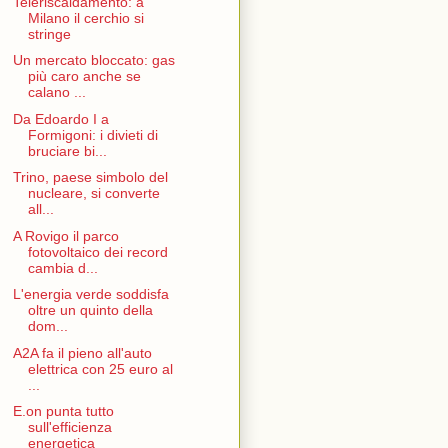
Teleriscaldamento: a
Milano il cerchio si
stringe
Un mercato bloccato: gas
più caro anche se
calano ...
Da Edoardo I a
Formigoni: i divieti di
bruciare bi...
Trino, paese simbolo del
nucleare, si converte
all...
A Rovigo il parco
fotovoltaico dei record
cambia d...
L'energia verde soddisfa
oltre un quinto della
dom...
A2A fa il pieno all'auto
elettrica con 25 euro al
...
E.on punta tutto
sull'efficienza
energetica