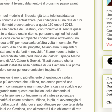
zione, il teleriscaldamento è il prossimo passo avanti
pro
Una
- sul modello di Brescia, già tutta teleriscaldata da
tel
autonome o centralizzate, per collegarsi a una rete di tubi
inn
chilometri e deve arrivare a quota 160 entro il 2012,
amb
 alla cerchia dei Bastioni, con l'obiettivo di servire quasi
Cor
in andata e una in ritorno, porteranno agli edifici posti
Gio
he cede calore all'impianto condominiale attraverso uno
Naz
qua a 65° per riscaldarla un'altra volta in centrale. Per
Vis
 euro. Alla fine del progetto, Milano avrà 8 impianti di
tati anche da fonti rinnovabili. "Siamo ricorsi a tutte le
sostenibilità nella produzione del calore", spiega Marco
one di A2A Calore & Servizi. "Basti pensare che la
att installata nella centrale di via Cavriana è la prima
alore senza generare emissioni inquinanti".
ensioni è molto più efficiente di qualunque caldaia
It 
gie più avanzate che utilizza, ma anche perché una
sp
tha
de in continuazione man mano che la casa si scalda e poi
nor
 grande tutte queste oscillazioni della domanda si
but
di funzionare continuamente alla stessa potenza e
rità di calore prodotto. Milano, in più, si avvantaggia di
Ch
 dell'acqua di falda, cui si può attingere per due terzi della
e di via Cavriana, che alimenterà i due chilometri di rete