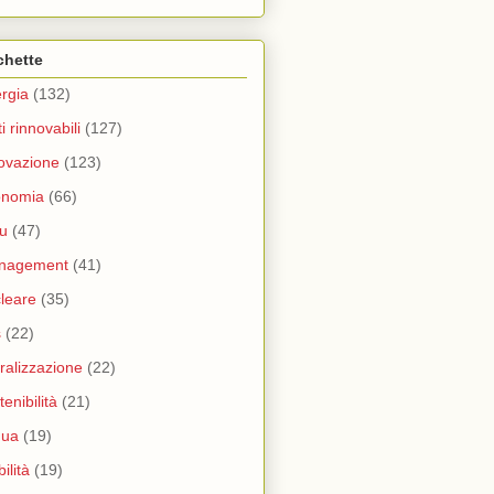
chette
rgia
(132)
ti rinnovabili
(127)
ovazione
(123)
onomia
(66)
u
(47)
nagement
(41)
leare
(35)
s
(22)
eralizzazione
(22)
tenibilità
(21)
qua
(19)
ilità
(19)