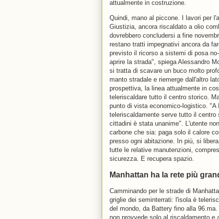
attualmente in costruzione.
Quindi, mano al piccone. I lavori per l'
Giustizia, ancora riscaldato a olio comb
dovrebbero concludersi a fine novembr
restano tratti impegnativi ancora da fa
previsto il ricorso a sistemi di posa no
aprire la strada", spiega Alessandro Mo
si tratta di scavare un buco molto prof
manto stradale e riemerge dall'altro lat
prospettiva, la linea attualmente in co
teleriscaldare tutto il centro storico. 
punto di vista economico-logistico. "A
teleriscaldamente serve tutto il centro 
cittadini è stata unanime". L'utente no
carbone che sia: paga solo il calore co
presso ogni abitazione. In più, si libera
tutte le relative manutenzioni, compres
sicurezza. E recupera spazio.
Manhattan ha la rete più gra
Camminando per le strade di Manhattan 
griglie dei seminterrati: l'isola è teler
del mondo, da Battery fino alla 96.ma.
non provvede solo al riscaldamento e a