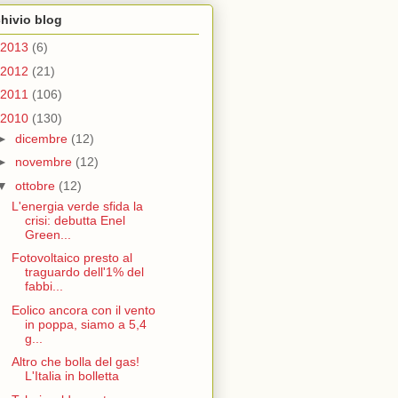
hivio blog
2013
(6)
2012
(21)
2011
(106)
2010
(130)
►
dicembre
(12)
►
novembre
(12)
▼
ottobre
(12)
L'energia verde sfida la
crisi: debutta Enel
Green...
Fotovoltaico presto al
traguardo dell'1% del
fabbi...
Eolico ancora con il vento
in poppa, siamo a 5,4
g...
Altro che bolla del gas!
L'Italia in bolletta