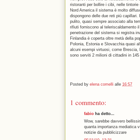
ristoranti per bollire i cibi, nelle tintor
Nord America il sistema è molto diffuso
dispongono delle due reti più capillari
pulito, quasi sempre associato alla ter
rifiuti forniscono al teleriscaldamento 
penetrazione del sistema si registra i
Finlandia è coperta oltre metà della po
Polonia, Estonia e Slovacchia quasi alt
alcuni esempi virtuosi, come Brescia, R
sono serviti 2 milioni di cittadini in 14
Posted by
elena comelli
alle
16:57
1 commento:
fabio
ha detto...
Wow, sarebbe davvero bellissim
quanta importanza mediatica vi
notizie da pubblicizzare