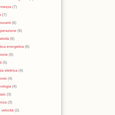
nnezza
(7)
b
(7)
buranti
(6)
perazione
(6)
atività
(6)
itica energetica
(6)
rbone
(5)
ti
(5)
sa elettrica
(4)
rovie
(4)
nologia
(4)
iaio
(3)
enza
(3)
a velocità
(2)