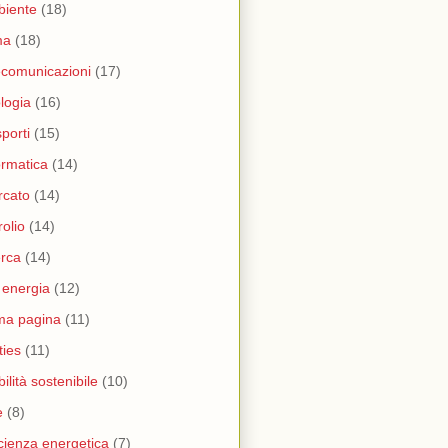
biente
(18)
ma
(18)
ecomunicazioni
(17)
logia
(16)
sporti
(15)
ormatica
(14)
rcato
(14)
rolio
(14)
erca
(14)
i energia
(12)
ma pagina
(11)
ities
(11)
ilità sostenibile
(10)
e
(8)
icienza energetica
(7)