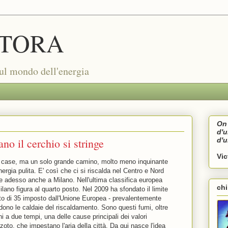
TORA
sul mondo dell'energia
On 
d'
no il cerchio si stringe
d'
Vi
le case, ma un solo grande camino, molto meno inquinante
ergia pulita. E' così che ci si riscalda nel Centro e Nord
e adesso anche a Milano. Nell'ultima classifica europea
ch
Milano figura al quarto posto. Nel 2009 ha sfondato il limite
etto di 35 imposto dall'Unione Europea - prevalentemente
dono le caldaie del riscaldamento. Sono questi fumi, oltre
i a due tempi, una delle cause principali dei valori
oto, che impestano l'aria della città. Da qui nasce l'idea