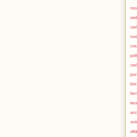
mo
we
car
coo
cre
pol
ca
por
bor
fer
tec
acc
sci
alt