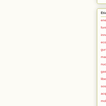
Eti
ene
fon
inn
ec
gur
ma
nuc
ga
lib
sos
ac
mob