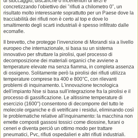
di stoccaggio, discariche o inceneritori di terzi e
concretizzando l'obiettivo dei "rifiuti a chilometro 0", un
risultato molto interessante soprattutto per un Paese dove la
tracciabilità dei rifiuti non è certo al top e dove lo
smaltimento degli scarti industriali è spesso infiltrato dalle
ecomafie.
Il brevetto, che protegge l'invenzione di Morandi sia a livello
europeo che internazionale, si basa su un sistema
innovativo per sfruttare la pirolisi, quel processo di
decomposizione dei materiali organici che avviene a
temperature elevate ma senza fiamma, in completa assenza
di ossigeno. Solitamente però la pirolisi dei rifiuti utilizza
temperature comprese tra 400 e 800°C, con rilevanti
problemi di inquinamento. L'innovazione tecnologica
dell'impianto Nse si basa sull'integrazione fra la pirolisi e il
processo di gassificazione. Le altissime temperature di
esercizio (1600°) consentono di decomporre del tutto le
molecole organiche e di vetrificare i residui, eliminando così
le problematiche relative all'inquinamento: la macchina non
emette composti gassosi tossici come diossine, furani o
ceneri e diventa perciò un ottimo modo per trattare
pneumatici, Pvc, rifiuti ospedalieri e altri rifiuti industriali.