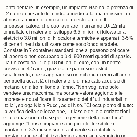
Tanto per fare un esempio, un impianto Nse ha la potenza di
12 camion pesanti di cilindrata medio-alta, ma emissioni in
atmosfera minori di uno solo di questi camion. Il
pirogassificatore, che può lavorare in un anno 10-12mila
tonnellate di materiale, sviluppa 6,5 milioni di kilowattora
elettrici o 3,8 milioni di kilocalorie termiche e appena il 3-5%
di ceneri inerti da utilizzare come sottofondo stradale.
Consiste in 7 container standard, che si possono collocare
all'aperto e non occupano più di 800 metri quadri di spazio.
Ha un costo fra i 5 e gli 8 milioni di euro, con un rientro
previsto in 4-5 anni, grazie ai risparmi sui costi di
smaltimento, che si aggirano su un milione di euro all'anno
per quella quantità di materiale, e di mancato acquisto di
metano, un altro milione all'anno. "Non vogliamo solo
vendere una macchina, ma portare valore aggiunto alle
imprese e riqualificare il trattamento dei rifiuti industriali in
Italia", spiega Nicla Pucci, ad di Nse. "Ci occupiamo di tutto:
la verifica della collocazione, il rilascio delle autorizzazioni
e la formazione di base per la gestione della macchina",
aggiunge. "I nostri impianti sono piccoli, flessibili, si
montano in 2-3 mesi e sono facilmente smontabili: si
prestano anche all'utilizzo temporaneo, ad esempio in un