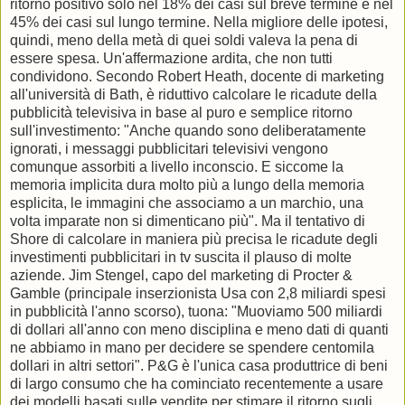
ritorno positivo solo nel 18% dei casi sul breve termine e nel
45% dei casi sul lungo termine. Nella migliore delle ipotesi,
quindi, meno della metà di quei soldi valeva la pena di
essere spesa. Un'affermazione ardita, che non tutti
condividono. Secondo Robert Heath, docente di marketing
all'università di Bath, è riduttivo calcolare le ricadute della
pubblicità televisiva in base al puro e semplice ritorno
sull'investimento: "Anche quando sono deliberatamente
ignorati, i messaggi pubblicitari televisivi vengono
comunque assorbiti a livello inconscio. E siccome la
memoria implicita dura molto più a lungo della memoria
esplicita, le immagini che associamo a un marchio, una
volta imparate non si dimenticano più". Ma il tentativo di
Shore di calcolare in maniera più precisa le ricadute degli
investimenti pubblicitari in tv suscita il plauso di molte
aziende. Jim Stengel, capo del marketing di Procter &
Gamble (principale inserzionista Usa con 2,8 miliardi spesi
in pubblicità l'anno scorso), tuona: "Muoviamo 500 miliardi
di dollari all'anno con meno disciplina e meno dati di quanti
ne abbiamo in mano per decidere se spendere centomila
dollari in altri settori". P&G è l'unica casa produttrice di beni
di largo consumo che ha cominciato recentemente a usare
dei modelli basati sulle vendite per stimare il ritorno sugli