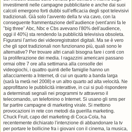
investimenti nelle campagne pubblicitarie e anche dai suoi
calcoli emergono forti dubbi sull'efficacia degli spot televisivi
tradizionali. Già solo l'avvento della tv via cavo, con la
conseguente frammentazione dell'audience (vent'anni fa le
"big three" Abc, Nbc e Cbs avevano l'80% dell'audience,
oggi il 40%) sta rendendo la pubblicità televisiva obsoleta.
Figurarsi l'arrivo dei videoregistratori digitali. Ma se è vero
che gli spot tradizionali non funzionano più, quali sono le
alternative? Per trovare altri canali bisogna fare i conti con
la proliferazione dei media. I ragazzini americani passano
ormai oltre 7 ore alla settimana alla consolle dei
videogiochi, i quattro quinti delle famiglie hanno un
allacciamento a Internet, di cui un quarto a banda larga
(sarà la metà nel 2008) e un altro quarto ad alta velocità. Ne
approfittano le pubblicità interattive, in cui si può rispondere
a determinati segnali nei programmi tv attraverso il
telecomando, un telefonino o Internet. Si usano gli sms per
far partire campagne di marketing virale. Si mettono
provocazioni in rete con metodi da guerilla marketing.
Chuck Fruit, capo del marketing di Coca-Cola, ha
recentemente dichiarato l'intenzione di abbandonare la tv
per portare le bollicine fra i giovani con il cinema, la musica,