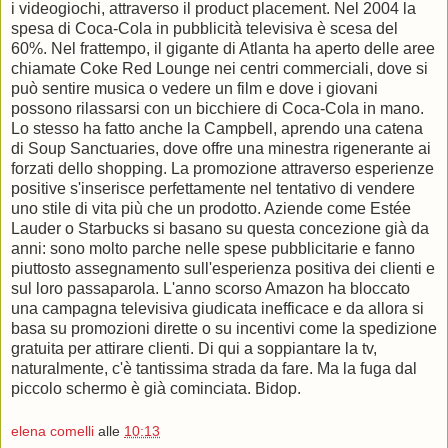
i videogiochi, attraverso il product placement. Nel 2004 la
spesa di Coca-Cola in pubblicità televisiva è scesa del
60%. Nel frattempo, il gigante di Atlanta ha aperto delle aree
chiamate Coke Red Lounge nei centri commerciali, dove si
può sentire musica o vedere un film e dove i giovani
possono rilassarsi con un bicchiere di Coca-Cola in mano.
Lo stesso ha fatto anche la Campbell, aprendo una catena
di Soup Sanctuaries, dove offre una minestra rigenerante ai
forzati dello shopping. La promozione attraverso esperienze
positive s'inserisce perfettamente nel tentativo di vendere
uno stile di vita più che un prodotto. Aziende come Estée
Lauder o Starbucks si basano su questa concezione già da
anni: sono molto parche nelle spese pubblicitarie e fanno
piuttosto assegnamento sull'esperienza positiva dei clienti e
sul loro passaparola. L'anno scorso Amazon ha bloccato
una campagna televisiva giudicata inefficace e da allora si
basa su promozioni dirette o su incentivi come la spedizione
gratuita per attirare clienti. Di qui a soppiantare la tv,
naturalmente, c'è tantissima strada da fare. Ma la fuga dal
piccolo schermo è già cominciata. Bidop.
elena comelli
alle
10:13