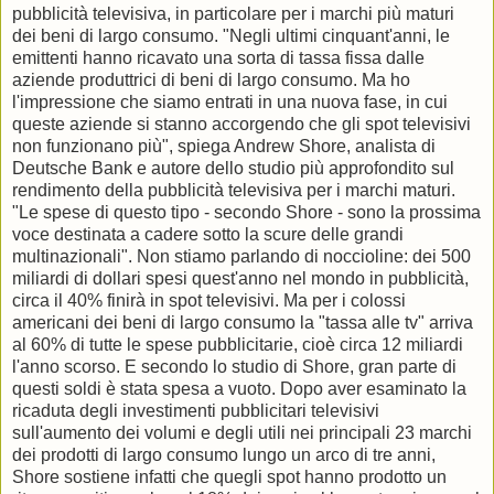
pubblicità televisiva, in particolare per i marchi più maturi
dei beni di largo consumo. "Negli ultimi cinquant'anni, le
emittenti hanno ricavato una sorta di tassa fissa dalle
aziende produttrici di beni di largo consumo. Ma ho
l'impressione che siamo entrati in una nuova fase, in cui
queste aziende si stanno accorgendo che gli spot televisivi
non funzionano più", spiega Andrew Shore, analista di
Deutsche Bank e autore dello studio più approfondito sul
rendimento della pubblicità televisiva per i marchi maturi.
"Le spese di questo tipo - secondo Shore - sono la prossima
voce destinata a cadere sotto la scure delle grandi
multinazionali". Non stiamo parlando di noccioline: dei 500
miliardi di dollari spesi quest'anno nel mondo in pubblicità,
circa il 40% finirà in spot televisivi. Ma per i colossi
americani dei beni di largo consumo la "tassa alle tv" arriva
al 60% di tutte le spese pubblicitarie, cioè circa 12 miliardi
l'anno scorso. E secondo lo studio di Shore, gran parte di
questi soldi è stata spesa a vuoto. Dopo aver esaminato la
ricaduta degli investimenti pubblicitari televisivi
sull'aumento dei volumi e degli utili nei principali 23 marchi
dei prodotti di largo consumo lungo un arco di tre anni,
Shore sostiene infatti che quegli spot hanno prodotto un