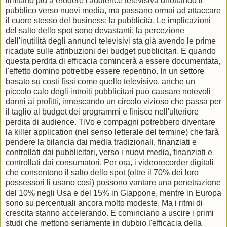
limitano più a erodere l'audience televisiva dirottando il
pubblico verso nuovi media, ma passano ormai ad attaccare
il cuore stesso del business: la pubblicità. Le implicazioni
del salto dello spot sono devastanti: la percezione
dell'inutilità degli annunci televisivi sta già avendo le prime
ricadute sulle attribuzioni dei budget pubblicitari. E quando
questa perdita di efficacia comincerà a essere documentata,
l'effetto domino potrebbe essere repentino. In un settore
basato su costi fissi come quello televisivo, anche un
piccolo calo degli introiti pubblicitari può causare notevoli
danni ai profitti, innescando un circolo vizioso che passa per
il taglio al budget dei programmi e finisce nell'ulteriore
perdita di audience. TiVo e compagni potrebbero diventare
la killer application (nel senso letterale del termine) che farà
pendere la bilancia dai media tradizionali, finanziati e
controllati dai pubblicitari, verso i nuovi media, finanziati e
controllati dai consumatori. Per ora, i videorecorder digitali
che consentono il salto dello spot (oltre il 70% dei loro
possessori li usano così) possono vantare una penetrazione
del 10% negli Usa e del 15% in Giappone, mentre in Europa
sono su percentuali ancora molto modeste. Ma i ritmi di
crescita stanno accelerando. E cominciano a uscire i primi
studi che mettono seriamente in dubbio l'efficacia della