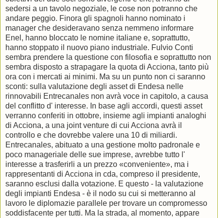
sedersi a un tavolo negoziale, le cose non potranno che
andare peggio. Finora gli spagnoli hanno nominato i
manager che desideravano senza nemmeno informare
Enel, hanno bloccato le nomine italiane e, soprattutto,
hanno stoppato il nuovo piano industriale. Fulvio Conti
sembra prendere la questione con filosofia e soprattutto non
sembra disposto a strapagare la quota di Acciona, tanto più
ora con i mercati ai minimi. Ma su un punto non ci saranno
sconti: sulla valutazione degli asset di Endesa nelle
rinnovabili Entrecanales non avrà voce in capitolo, a causa
del conflitto d' interesse. In base agli accordi, questi asset
verranno conferiti in ottobre, insieme agli impianti analoghi
di Acciona, a una joint venture di cui Acciona avrà il
controllo e che dovrebbe valere una 10 di miliardi.
Entrecanales, abituato a una gestione molto padronale e
poco manageriale delle sue imprese, avrebbe tutto l'
interesse a trasferirli a un prezzo «conveniente», ma i
rappresentanti di Acciona in cda, compreso il presidente,
saranno esclusi dalla votazione. E questo - la valutazione
degli impianti Endesa - è il nodo su cui si metteranno al
lavoro le diplomazie parallele per trovare un compromesso
soddisfacente per tutti. Ma la strada, al momento, appare