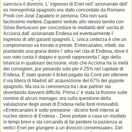
sancisca il divorzio. L' ingresso di Enel nell' azionariato dell'
ex monopolista spagnolo era stato concordato da Romano
Prodi con José Zapatero in persona. Ora non sarà
facilissimo mettere Zapatero seduto allo stesso tavolo con
Silvio Berlusconi per concordare le modalità dell' uscita di
Acciona dall' azionariato Endesa ed eventualmente l'
ingresso di altri garanti spagnoli. L' unica certezza è che un
compromesso va trovato e presto. Entrecanales, infatti, sta
piantando una grana dietro l' altra nel cda di Endesa, dove il
suo voto conta il doppio e quindi rappresenta l' ago della
bilancia in qualsiasi decisione, visto che Acciona ha la metà
dei consiglieri, pur pesando solo per il 25% nel capitale di
Endesa. È stato questo il ticket pagato da Conti per ottenere
il via libera di Madrid all' acquisizione del 67% del gigante
spagnolo. Ma ora la convivenza tra i due partner sta
diventando davvero difficile. Prima c' è stata la frizione sulle
nomine di alcuni manager, ora sulla questione della
valutazione degli asset di Endesa nelle fonti rinnovabili.
«Entrecanales è sotto pressione - dicono fonti interne al
nucleo storico di Endesa -. Deve portare a casa un risultato
in tempi brevi e sta cercando di far perdere la pazienza ai
vertici Enel per giungere a un divorzio consensuale». Del