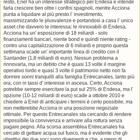
resto, Enel ha un interesse strategico per Endesa e intende
farla crescere ben oltre i confini spagnoli, mentre Acciona
punta a liquidare al più presto l' investimento,
massimizzando le plusvalenze e portandosi a casa l' unico
asset che davvero le interessa: le rinnovabili di Endesa.
Acciona ha un' esposizione di 18 miliardi - solo
finanziamenti bancari, niente bond e quindi niente rating -
contro una capitalizzazione di 6 miliardi e proprio questa
settimana scade un' importante linea di credito con il
Santander (1,8 miliardi di euro). Nessun problema a
rinnovarla, ma un debito che è quasi 13 volte il margine
operativo lordo e quasi 3 volte il patrimonio netto non fa
dormire sonni tranquilli alla famiglia Entrecanales, tanto più
ora, con in tassi d' interesse in ascesa. Certo, Acciona
potrebbe sempre esercitare la put sul 25% di Endesa, ma l'
opzione (10-12 miliardi di euro) scade a ottobre 2010 e
chiedere a Enel di anticipare i termini è certo possibile, ma
non metterebbe Acciona in una posizione negoziale
ottimale. Per questo Entrecanales sta cercando di rendere
impossibile la convivenza e arrivare alla rottura senza
pagare pegno. Alla scorsa assemblea Entrecanales ha
cercato di gettare acqua sul fuoco, ma è evidente che gli
obiettivi dei due soci sono divergenti e che, a meno di