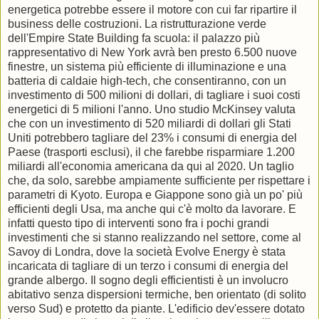
energetica potrebbe essere il motore con cui far ripartire il
business delle costruzioni. La ristrutturazione verde
dell'Empire State Building fa scuola: il palazzo più
rappresentativo di New York avrà ben presto 6.500 nuove
finestre, un sistema più efficiente di illuminazione e una
batteria di caldaie high-tech, che consentiranno, con un
investimento di 500 milioni di dollari, di tagliare i suoi costi
energetici di 5 milioni l'anno. Uno studio McKinsey valuta
che con un investimento di 520 miliardi di dollari gli Stati
Uniti potrebbero tagliare del 23% i consumi di energia del
Paese (trasporti esclusi), il che farebbe risparmiare 1.200
miliardi all'economia americana da qui al 2020. Un taglio
che, da solo, sarebbe ampiamente sufficiente per rispettare i
parametri di Kyoto. Europa e Giappone sono già un po' più
efficienti degli Usa, ma anche qui c'è molto da lavorare. E
infatti questo tipo di interventi sono fra i pochi grandi
investimenti che si stanno realizzando nel settore, come al
Savoy di Londra, dove la società Evolve Energy è stata
incaricata di tagliare di un terzo i consumi di energia del
grande albergo. Il sogno degli efficientisti è un involucro
abitativo senza dispersioni termiche, ben orientato (di solito
verso Sud) e protetto da piante. L'edificio dev'essere dotato