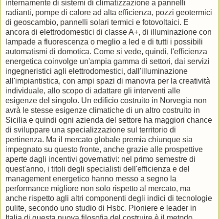
internamente di sistemi di climatizzazione a pannelli
radianti, pompe di calore ad alta efficienza, pozzi geotermici
di geoscambio, pannelli solari termici e fotovoltaici. E
ancora di elettrodomestici di classe A+, di illuminazione con
lampade a fluorescenza o meglio a led e di tutti i possibili
automatismi di domotica. Come si vede, quindi, l'efficienza
energetica coinvolge un'ampia gamma di settori, dai servizi
ingegneristici agli elettrodomestici, dall'illuminazione
all'impiantistica, con ampi spazi di manovra per la creatività
individuale, allo scopo di adattare gli interventi alle
esigenze del singolo. Un edificio costruito in Norvegia non
avrà le stesse esigenze climatiche di un altro costruito in
Sicilia e quindi ogni azienda del settore ha maggiori chance
di sviluppare una specializzazione sul territorio di
pertinenza. Ma il mercato globale premia chiunque sia
impegnato su questo fronte, anche grazie alle prospettive
aperte dagli incentivi governativi: nel primo semestre di
quest'anno, i titoli degli specialisti dell'efficienza e del
management energetico hanno messo a segno la
performance migliore non solo rispetto al mercato, ma
anche rispetto agli altri componenti degli indici di tecnologie
pulite, secondo uno studio di Hsbc. Pioniere e leader in
Italia di questa nuova filosofia del costruire è il metodo