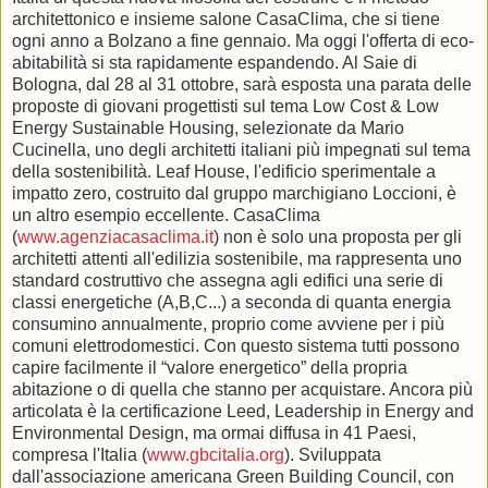
architettonico e insieme salone CasaClima, che si tiene
ogni anno a Bolzano a fine gennaio. Ma oggi l'offerta di eco-
abitabilità si sta rapidamente espandendo. Al Saie di
Bologna, dal 28 al 31 ottobre, sarà esposta una parata delle
proposte di giovani progettisti sul tema Low Cost & Low
Energy Sustainable Housing, selezionate da Mario
Cucinella, uno degli architetti italiani più impegnati sul tema
della sostenibilità. Leaf House, l'edificio sperimentale a
impatto zero, costruito dal gruppo marchigiano Loccioni, è
un altro esempio eccellente. CasaClima
(
www.agenziacasaclima.it
) non è solo una proposta per gli
architetti attenti all'edilizia sostenibile, ma rappresenta uno
standard costruttivo che assegna agli edifici una serie di
classi energetiche (A,B,C...) a seconda di quanta energia
consumino annualmente, proprio come avviene per i più
comuni elettrodomestici. Con questo sistema tutti possono
capire facilmente il “valore energetico” della propria
abitazione o di quella che stanno per acquistare. Ancora più
articolata è la certificazione Leed, Leadership in Energy and
Environmental Design, ma ormai diffusa in 41 Paesi,
compresa l'Italia (
www.gbcitalia.org
). Sviluppata
dall'associazione americana Green Building Council, con