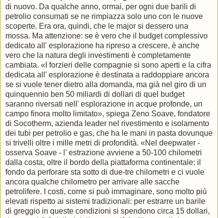
di nuovo. Da qualche anno, ormai, per ogni due barili di
petrolio consumati se ne rimpiazza solo uno con le nuove
scoperte. Era ora, quindi, che le major si dessero una
mossa. Ma attenzione: se è vero che il budget complessivo
dedicato all' esplorazione ha ripreso a crescere, è anche
vero che la natura degli investimenti è completamente
cambiata. «I forzieri delle compagnie si sono aperti e la cifra
dedicata all' esplorazione è destinata a raddoppiare ancora
se si vuole tener dietro alla domanda, ma già nel giro di un
quinquennio ben 50 miliardi di dollari di quel budget
saranno riversati nell' esplorazione in acque profonde, un
campo finora molto limitato», spiega Zeno Soave, fondatore
di Socotherm, azienda leader nel rivestimento e isolamento
dei tubi per petrolio e gas, che ha le mani in pasta dovunque
si trivelli oltre i mille metri di profondità. «Nel deepwater -
osserva Soave - l' estrazione avviene a 50-100 chilometri
dalla costa, oltre il bordo della piattaforma continentale: il
fondo da perforare sta sotto di due-tre chilometri e ci vuole
ancora qualche chilometro per arrivare alle sacche
petrolifere. I costi, come si può immaginare, sono molto più
elevati rispetto ai sistemi tradizionali: per estrarre un barile
di greggio in queste condizioni si spendono circa 15 dollari,