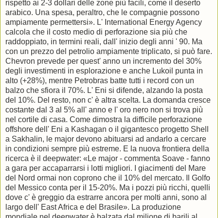
rispetto ai 2-3 dollari delle zone più facili, come il deserto
arabico. Una spesa, peraltro, che le compagnie possono
ampiamente permettersi». L' International Energy Agency
calcola che il costo medio di perforazione sia più che
raddoppiato, in termini reali, dall' inizio degli anni ' 90. Ma
con un prezzo del petrolio ampiamente triplicato, si può fare.
Chevron prevede per quest' anno un incremento del 30%
degli investimenti in esplorazione e anche Lukoil punta in
alto (+28%), mentre Petrobras batte tutti i record con un
balzo che sfiora il 70%. L' Eni si difende, alzando la posta
del 10%. Del resto, non c' è altra scelta. La domanda cresce
costante dal 3 al 5% all' anno e l' oro nero non si trova più
nel cortile di casa. Come dimostra la difficile perforazione
offshore dell' Eni a Kashagan o il gigantesco progetto Shell
a Sakhalin, le major devono abituarsi ad andarlo a cercare
in condizioni sempre più estreme. E la nuova frontiera della
ricerca è il deepwater: «Le major - commenta Soave - fanno
a gara per accaparrarsi i lotti migliori. I giacimenti del Mare
del Nord ormai non coprono che il 10% del mercato. Il Golfo
del Messico conta per il 15-20%. Ma i pozzi più ricchi, quelli
dove c' è greggio da estrarre ancora per molti anni, sono al
largo dell' East Africa e del Brasile». La produzione
mondiale nel deepwater è balzata dal milione di barili al