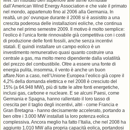
MW: un risultato ben superiore alle stime formulate
dall’American Wind Energy Association e che vale il primato
nel mondo, appartenuto fino al 2006 alla Germania. In
realtà, un po’ ovunque durante il 2008 si è assistito a una
crescita poderosa delle installazioni eoliche, che continua
anche nel primo semestre 2009. Il motivo è molto semplice:
l'eolico è l'unica fonte rinnovabile già competitiva con i costi
di produzione delle fonti fossili, anche senza incentivi
statali. E quindi installare un campo eolico è un
investimento remunerativo quasi quanto costruire una
centrale a gas, ma molto meno dipendente dalla volatilità
del prezzo del combustibile. Oltre a essere una fonte di
energia pulita, insomma, il vento è anche un buon
affare.Non a caso, nell’Unione Europea l’eolico già copre il
4,2% della domanda elettrica e nel 2008 è cresciuto del
15% (a 64.948 MW), più di tutte le altre fonti energetiche,
inclusi gas, carbone e nucleare. E se alcuni Paesi, come
Germania e Spagna, hanno rallentato il loro tasso di
crescita per il taglio degli incentivi, altri - come Francia e
Gran Bretagna - hanno decisamente accelerato, portando a
ben oltre i 3.000 MW installati la loro potenza eolica
complessiva. Ancora meglio ha fatto l’Italia, che nel 2008 ha
aggiunto 1.010 MW alla propria capacità eolica, portandosi