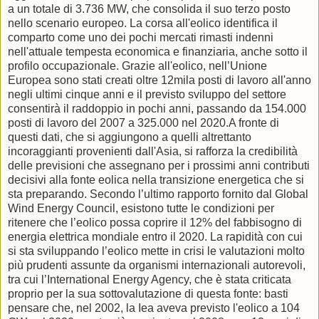
a un totale di 3.736 MW, che consolida il suo terzo posto
nello scenario europeo. La corsa all'eolico identifica il
comparto come uno dei pochi mercati rimasti indenni
nell'attuale tempesta economica e finanziaria, anche sotto il
profilo occupazionale. Grazie all'eolico, nell’Unione
Europea sono stati creati oltre 12mila posti di lavoro all'anno
negli ultimi cinque anni e il previsto sviluppo del settore
consentirà il raddoppio in pochi anni, passando da 154.000
posti di lavoro del 2007 a 325.000 nel 2020.A fronte di
questi dati, che si aggiungono a quelli altrettanto
incoraggianti provenienti dall'Asia, si rafforza la credibilità
delle previsioni che assegnano per i prossimi anni contributi
decisivi alla fonte eolica nella transizione energetica che si
sta preparando. Secondo l’ultimo rapporto fornito dal Global
Wind Energy Council, esistono tutte le condizioni per
ritenere che l’eolico possa coprire il 12% del fabbisogno di
energia elettrica mondiale entro il 2020. La rapidità con cui
si sta sviluppando l’eolico mette in crisi le valutazioni molto
più prudenti assunte da organismi internazionali autorevoli,
tra cui l’International Energy Agency, che è stata criticata
proprio per la sua sottovalutazione di questa fonte: basti
pensare che, nel 2002, la Iea aveva previsto l'eolico a 104