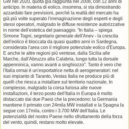
GW nel 2020, quota già raggiunta nel 2008, con 12 anni di
anticipo. In materia di eolico, insomma, si sta dimostrando
azzardato fare previsioni, perché la realtà del mercato ha
già più volte superato l'immaginazione degli esperti e degli
stessi operatori, malgrado le diffuse resistenze autorizzative
in nome dell'estetica del paesaggio. “In Italia – spiega
Simone Togni, segretario generale dell'Anev - la crescita
dell'eolico è bloccata da quasi quattro anni in Sardegna,
considerata l'area con il migliore potenziale eolico d'Europa.
E anche le altre regioni più ventose, dalla Sicilia alle
Marche, dall'Abruzzo alla Calabria, lungo tutta la dorsale
appenninica, vanno avanti a singhiozzo”. Tanto è vero che
l'Italia ormai è un'esportatrice netta di aerogeneratori: nel
suo impianto di Taranto, Vestas Italia ne produce più di
quelli che riesca a installare sul territorio nazionale. In
complesso, malgrado la corsa furiosa alle nuove
installazioni, il terzo posto dell'Italia in Europa è molto
distaccato dai due Paesi che la precedono: la Germania
mantiene il primato con 24mila MW installati e la Spagna la
segue con 17mila, contro i 3.700 MW dell'Italia. Le
potenzialità del nostro Paese nello sfruttamento della forza
del vento, quindi, restano molto elevate.