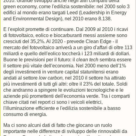
2010. Grande sviluppo anche negli altri comparti della
green economy, come l'edilizia sostenibile: nel 2000 solo 3
edifici al mondo erano targati Leed (Leadership in Energy
and Environmental Design), nel 2010 erano 8.138.
E l'exploit promette di continuare. Dal 2009 al 2010 i ricavi
di fotovoltaico, eolico e biocarburanti messi assieme sono
cresciuti del 35,2%. Al 2020 - prevede Clean Edge - il
mercato del fotovoltaico arriverà a un giro d'affari di oltre 113
miliardi e quello dell'eolico toccherà i 123 miliardi di dollari.
Buone le previsioni per il futuro: il
clean tech
sembra essere
il settore più vitale dell'economia. Nel 2000 meno dell'1%
degli investimenti in venture capital statunitensi erano
andati al settore
low carbon,
nel 2010 il settore ha attirato
più investimenti di tutti gli altri: oltre il 23% del totale. Soldi
che andranno a spingere le evoluzioni tecnologiche e le
aziende più promettenti dell'economia verde. Tra i comparti
chiave citati nel report ci sono i veicoli elettrici,
l'illuminazione efficiente e l'edilizia sostenibile a basso
consumo di energia.
Ma ci sono alcuni dati di fatto che giocano un ruolo
importante nelle differenze di sviluppo delle rinnovabili da