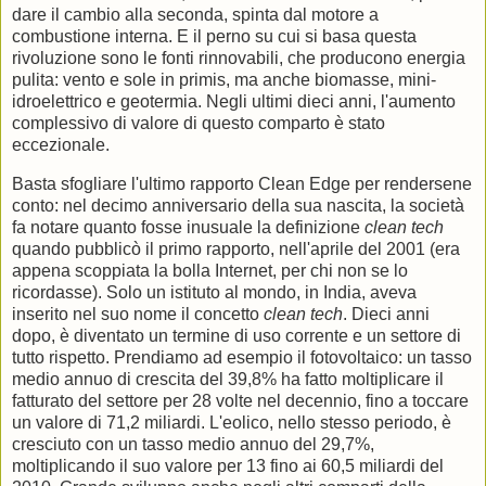
dare il cambio alla seconda, spinta dal motore a
combustione interna. E il perno su cui si basa questa
rivoluzione sono le fonti rinnovabili, che producono energia
pulita: vento e sole in primis, ma anche biomasse, mini-
idroelettrico e geotermia. Negli ultimi dieci anni, l'aumento
complessivo di valore di questo comparto è stato
eccezionale.
Basta sfogliare l'ultimo rapporto Clean Edge per rendersene
conto: nel decimo anniversario della sua nascita, la società
fa notare quanto fosse inusuale la definizione
clean tech
quando pubblicò il primo rapporto, nell'aprile del 2001 (era
appena scoppiata la bolla Internet, per chi non se lo
ricordasse). Solo un istituto al mondo, in India, aveva
inserito nel suo nome il concetto
clean tech
. Dieci anni
dopo, è diventato un termine di uso corrente e un settore di
tutto rispetto. Prendiamo ad esempio il fotovoltaico: un tasso
medio annuo di crescita del 39,8% ha fatto moltiplicare il
fatturato del settore per 28 volte nel decennio, fino a toccare
un valore di 71,2 miliardi. L'eolico, nello stesso periodo, è
cresciuto con un tasso medio annuo del 29,7%,
moltiplicando il suo valore per 13 fino ai 60,5 miliardi del