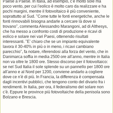
Paese a Paese. In Italia, ad esempio, c'è molto sole ma
poco vento, per cui l'eolico è molto caro da realizzare e ha
pochi margini, mentre il fotovoltaico è più conveniente,
soprattutto al Sud. "Come tutte le fonti energetiche, anche le
fonti rinnovabili bisogna andarle a cercare là dove si
trovano", commenta Alessandro Marangoni, ad di Althesys,
che ha messo a confronto costi di produzione e ricavi di
eolico e solare nei vari Paesi, ottenendo risultati
interessanti. "E' chiaro che se un impianto equivalente
lavora il 30-40% in più o in meno, i ricavi cambiano
parecchio", fa notare, riferendosi alla forza del vento, che in
Danimarca soffia in media 2500 ore all'anno, mentre in Italia
non va oltre le 1800 ore. Stesso discorso per il fotovoltaico:
se nel Sud Italia il sole splende su un pannello per 1800 ore
all'anno e al Nord per 1200, conviene andarlo a cogliere
dove ce n'è di più. In Francia, la differenza è compensata
dagli incentivi pubblici, che tengono conto del divario fra i
rendimenti. In Italia, per ora, il federalismo del solare non
c'è. Eppure le province più fotovoltaiche della penisola sono
Bolzano e Brescia.