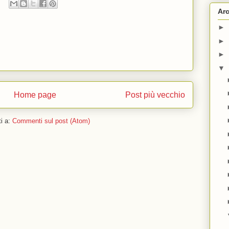
Arc
►
►
►
▼
Home page
Post più vecchio
ti a:
Commenti sul post (Atom)