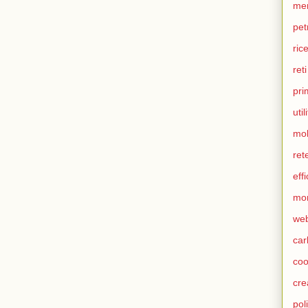
me
pet
ric
ret
pri
util
mob
ret
eff
mo
we
car
coo
cre
pol