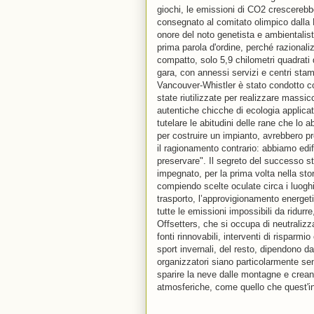
giochi, le emissioni di CO2 crescereb
consegnato al comitato olimpico dalla 
onore del noto genetista e ambientalist
prima parola d'ordine, perché razionali
compatto, solo 5,9 chilometri quadrati di
gara, con annessi servizi e centri stam
Vancouver-Whistler è stato condotto co
state riutilizzate per realizzare massi
autentiche chicche di ecologia applicat
tutelare le abitudini delle rane che lo 
per costruire un impianto, avrebbero pr
il ragionamento contrario: abbiamo edif
preservare". Il segreto del successo sta
impegnato, per la prima volta nella stor
compiendo scelte oculate circa i luoghi i
trasporto, l’approvigionamento energeti
tutte le emissioni impossibili da ridurr
Offsetters, che si occupa di neutralizz
fonti rinnovabili, interventi di risparmi
sport invernali, del resto, dipendono da
organizzatori siano particolarmente sens
sparire la neve dalle montagne e crean
atmosferiche, come quello che quest'in