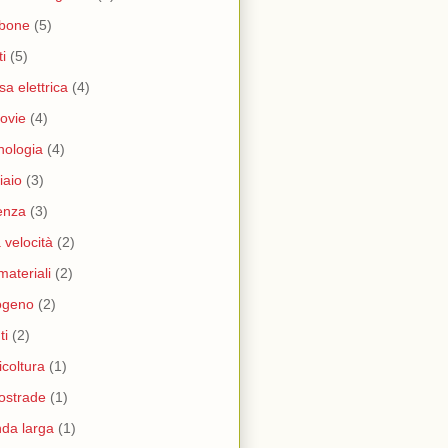
rbone
(5)
ti
(5)
sa elettrica
(4)
rovie
(4)
nologia
(4)
iaio
(3)
enza
(3)
a velocità
(2)
materiali
(2)
ogeno
(2)
ti
(2)
icoltura
(1)
ostrade
(1)
da larga
(1)