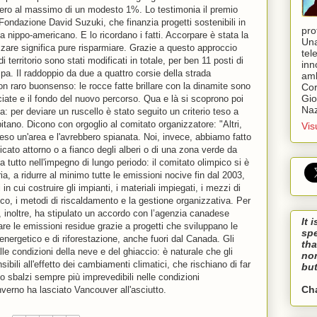
bero al massimo di un modesto 1%. Lo testimonia il premio
Fondazione David Suzuki, che finanzia progetti sostenibili in
pro
a nippo-americano. E lo ricordano i fatti. Accorpare è stata la
Una
zzare significa pure risparmiare. Grazie a questo approccio
tel
 territorio sono stati modificati in totale, per ben 11 posti di
inn
pa. Il raddoppio da due a quattro corsie della strada
amb
n raro buonsenso: le rocce fatte brillare con la dinamite sono
Cor
Gio
cciate e il fondo del nuovo percorso. Qua e là si scoprono poi
Naz
a: per deviare un ruscello è stato seguito un criterio teso a
abitano. Dicono con orgoglio al comitato organizzatore: "Altri,
Vis
eso un'area e l'avrebbero spianata. Noi, invece, abbiamo fatto
icato attorno o a fianco degli alberi o di una zona verde da
 tutto nell'impegno di lungo periodo: il comitato olimpico si è
ia, a ridurre al minimo tutte le emissioni nocive fin dal 2003,
n cui costruire gli impianti, i materiali impiegati, i mezzi di
co, i metodi di riscaldamento e la gestione organizzativa. Per
e, inoltre, ha stipulato un accordo con l’agenzia canadese
It 
are le emissioni residue grazie a progetti che sviluppano le
sp
o energetico e di riforestazione, anche fuori dal Canada. Gli
tha
lle condizioni della neve e del ghiaccio: è naturale che gli
nor
ibili all'effetto dei cambiamenti climatici, che rischiano di far
but
o sbalzi sempre più imprevedibili nelle condizioni
Ch
verno ha lasciato Vancouver all'asciutto.