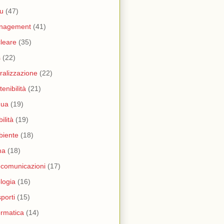
u
(47)
nagement
(41)
leare
(35)
s
(22)
eralizzazione
(22)
tenibilità
(21)
qua
(19)
ilità
(19)
biente
(18)
ma
(18)
ecomunicazioni
(17)
logia
(16)
sporti
(15)
ormatica
(14)