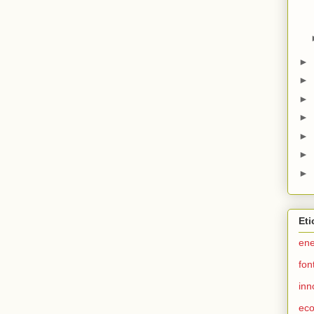
►
►
►
►
►
►
►
Eti
ene
fon
inn
ec