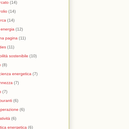
rcato
(14)
rolio
(14)
erca
(14)
i energia
(12)
ma pagina
(11)
ities
(11)
ilità sostenibile
(10)
e
(8)
icienza energetica
(7)
nnezza
(7)
b
(7)
buranti
(6)
perazione
(6)
atività
(6)
itica energetica
(6)