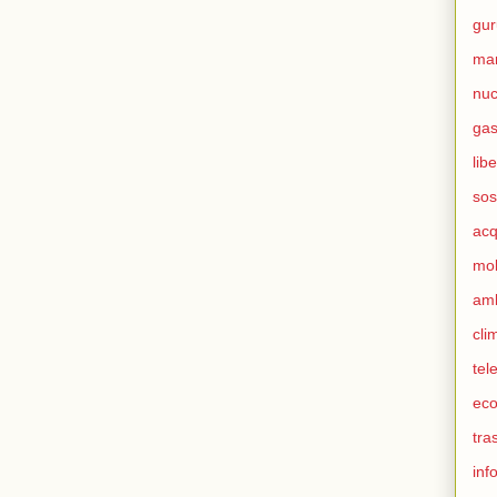
gur
ma
nuc
ga
lib
sos
ac
mob
am
cli
tel
eco
tra
inf