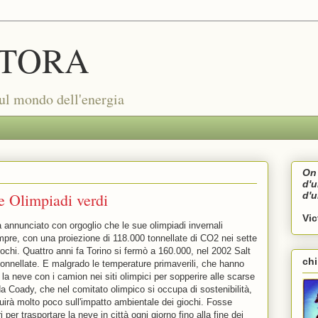
TORA
sul mondo dell'energia
On 
d'
e Olimpiadi verdi
d'
Vi
 annunciato con orgoglio che le sue olimpiadi invernali
empre, con una proiezione di 118.000 tonnellate di CO2 nei sette
 giochi. Quattro anni fa Torino si fermò a 160.000, nel 2002 Salt
ch
onnellate. E malgrado le temperature primaverili, che hanno
e la neve con i camion nei siti olimpici per sopperire alle scarse
nda Coady, che nel comitato olimpico si occupa di sostenibilità,
uirà molto poco sull'impatto ambientale dei giochi. Fosse
i per trasportare la neve in città ogni giorno fino alla fine dei