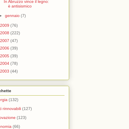
In Abruzzo vince il legno:
è antisismico
►
gennaio
(7)
2009
(76)
2008
(222)
2007
(47)
2006
(39)
2005
(39)
2004
(78)
2003
(44)
chette
rgia
(132)
ti rinnovabili
(127)
ovazione
(123)
onomia
(66)