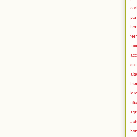
ca
por
bor
fer
tec
acc
sci
alt
bio
idr
rifiu
agr
aut
ban