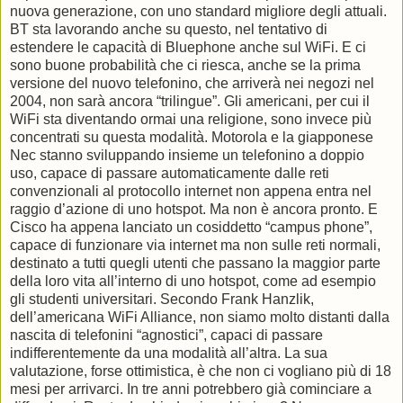
nuova generazione, con uno standard migliore degli attuali.
BT sta lavorando anche su questo, nel tentativo di
estendere le capacità di Bluephone anche sul WiFi. E ci
sono buone probabilità che ci riesca, anche se la prima
versione del nuovo telefonino, che arriverà nei negozi nel
2004, non sarà ancora “trilingue”. Gli americani, per cui il
WiFi sta diventando ormai una religione, sono invece più
concentrati su questa modalità. Motorola e la giapponese
Nec stanno sviluppando insieme un telefonino a doppio
uso, capace di passare automaticamente dalle reti
convenzionali al protocollo internet non appena entra nel
raggio d’azione di uno hotspot. Ma non è ancora pronto. E
Cisco ha appena lanciato un cosiddetto “campus phone”,
capace di funzionare via internet ma non sulle reti normali,
destinato a tutti quegli utenti che passano la maggior parte
della loro vita all’interno di uno hotspot, come ad esempio
gli studenti universitari. Secondo Frank Hanzlik,
dell’americana WiFi Alliance, non siamo molto distanti dalla
nascita di telefonini “agnostici”, capaci di passare
indifferentemente da una modalità all’altra. La sua
valutazione, forse ottimistica, è che non ci vogliano più di 18
mesi per arrivarci. In tre anni potrebbero già cominciare a