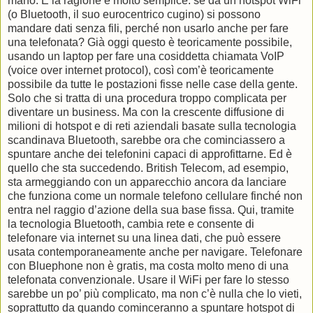
mano. E la ragione è molto semplice: se da un hotspot WiFi
(o Bluetooth, il suo eurocentrico cugino) si possono
mandare dati senza fili, perché non usarlo anche per fare
una telefonata? Già oggi questo è teoricamente possibile,
usando un laptop per fare una cosiddetta chiamata VoIP
(voice over internet protocol), così com’è teoricamente
possibile da tutte le postazioni fisse nelle case della gente.
Solo che si tratta di una procedura troppo complicata per
diventare un business. Ma con la crescente diffusione di
milioni di hotspot e di reti aziendali basate sulla tecnologia
scandinava Bluetooth, sarebbe ora che cominciassero a
spuntare anche dei telefonini capaci di approfittarne. Ed è
quello che sta succedendo. British Telecom, ad esempio,
sta armeggiando con un apparecchio ancora da lanciare
che funziona come un normale telefono cellulare finché non
entra nel raggio d’azione della sua base fissa. Qui, tramite
la tecnologia Bluetooth, cambia rete e consente di
telefonare via internet su una linea dati, che può essere
usata contemporaneamente anche per navigare. Telefonare
con Bluephone non è gratis, ma costa molto meno di una
telefonata convenzionale. Usare il WiFi per fare lo stesso
sarebbe un po’ più complicato, ma non c’è nulla che lo vieti,
soprattutto da quando cominceranno a spuntare hotspot di