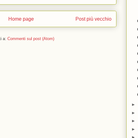
Home page
Post più vecchio
ti a:
Commenti sul post (Atom)
►
►
►
►
►