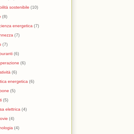
ilità sostenibile
(10)
e
(8)
icienza energetica
(7)
nnezza
(7)
b
(7)
buranti
(6)
perazione
(6)
atività
(6)
itica energetica
(6)
rbone
(5)
ti
(5)
sa elettrica
(4)
rovie
(4)
nologia
(4)