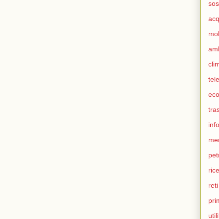
sos
ac
mob
am
cli
tel
eco
tra
inf
me
pet
ric
ret
pri
util