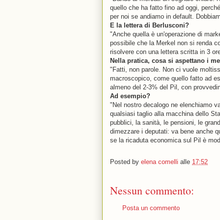
quello che ha fatto fino ad oggi, perch
per noi se andiamo in default. Dobbiamo
E la lettera di Berlusconi?
"Anche quella è un'operazione di marke
possibile che la Merkel non si renda con
risolvere con una lettera scritta in 3 ore
Nella pratica, cosa si aspettano i me
"Fatti, non parole. Non ci vuole moltis
macroscopico, come quello fatto ad ese
almeno del 2-3% del Pil, con provvedim
Ad esempio?
"Nel nostro decalogo ne elenchiamo va
qualsiasi taglio alla macchina dello Stat
pubblici, la sanità, le pensioni, le gran
dimezzare i deputati: va bene anche qu
se la ricaduta economica sul Pil è mo
Posted by
elena comelli
alle
17:52
Nessun commento:
Posta un commento