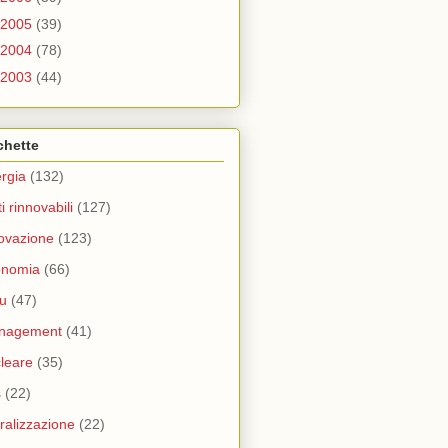
2005
(39)
2004
(78)
2003
(44)
chette
rgia
(132)
ti rinnovabili
(127)
ovazione
(123)
onomia
(66)
u
(47)
nagement
(41)
leare
(35)
s
(22)
eralizzazione
(22)