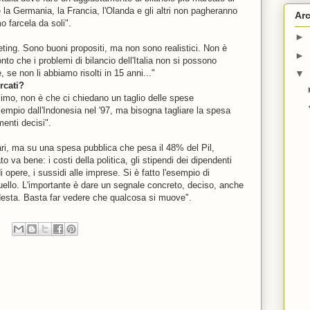
é la Germania, la Francia, l'Olanda e gli altri non pagheranno
Arc
 farcela da soli".
►
ting. Sono buoni propositi, ma non sono realistici. Non è
►
to che i problemi di bilancio dell'Italia non si possono
, se non li abbiamo risolti in 15 anni..."
▼
rcati?
simo, non è che ci chiedano un taglio delle spese
mpio dall'Indonesia nel '97, ma bisogna tagliare la spesa
enti decisi".
ri, ma su una spesa pubblica che pesa il 48% del Pil,
o va bene: i costi della politica, gli stipendi dei dipendenti
di opere, i sussidi alle imprese. Si è fatto l'esempio di
ello. L'importante è dare un segnale concreto, deciso, anche
desta. Basta far vedere che qualcosa si muove".