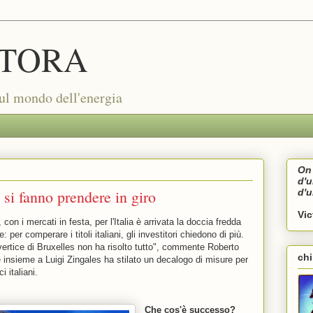
TORA
sul mondo dell'energia
On 
d'
n si fanno prendere in giro
d'
Vi
 con i mercati in festa, per l'Italia è arrivata la doccia fredda
: per comperare i titoli italiani, gli investitori chiedono di più.
vertice di Bruxelles non ha risolto tutto", commente Roberto
ch
 insieme a Luigi Zingales ha stilato un decalogo di misure per
i italiani.
Che cos'è successo?