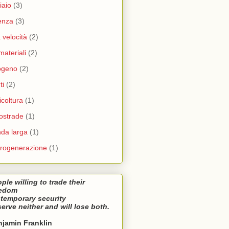
iaio
(3)
enza
(3)
a velocità
(2)
materiali
(2)
ogeno
(2)
ti
(2)
icoltura
(1)
ostrade
(1)
da larga
(1)
rogenerazione
(1)
ple willing to trade their
eedom
 temporary security
erve neither and will lose both.
jamin Franklin