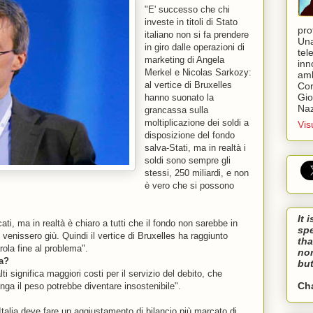
"E' successo che chi
investe in titoli di Stato
pro
italiano non si fa prendere
Una
in giro dalle operazioni di
tel
marketing di Angela
inn
Merkel e Nicolas Sarkozy:
amb
al vertice di Bruxelles
Cor
Gio
hanno suonato la
Naz
grancassa sulla
moltiplicazione dei soldi a
Vis
disposizione del fondo
salva-Stati, ma in realtà i
soldi sono sempre gli
stessi, 250 miliardi, e non
è vero che si possono
It 
ati, ma in realtà è chiaro a tutti che il fondo non sarebbe in
sp
e venissero giù. Quindi il vertice di Bruxelles ha raggiunto
tha
rola fine al problema".
nor
ia?
but
 significa maggiori costi per il servizio del debito, che
Ch
unga il peso potrebbe diventare insostenibile".
Italia deve fare un aggiustamento di bilancio più marcato di