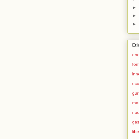
►
►
►
Eti
ene
fon
inn
ec
gur
ma
nuc
ga
lib