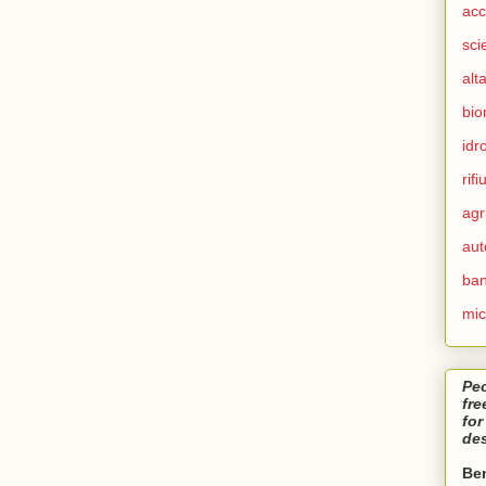
acc
sci
alt
bio
idr
rifiu
agr
aut
ban
mic
Peo
fr
for
des
Ben