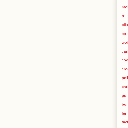
mob
ret
eff
mo
we
car
coo
cre
pol
ca
por
bor
fer
tec