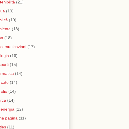
tenibilità
(21)
qua
(19)
ilità
(19)
biente
(18)
ma
(18)
ecomunicazioni
(17)
logia
(16)
sporti
(15)
ormatica
(14)
rcato
(14)
rolio
(14)
erca
(14)
i energia
(12)
ma pagina
(11)
ities
(11)