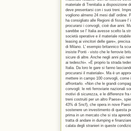
materiale di Trenitalia a disposizione de
deve presentarsi con i suoi treni. Impres
vogliono almeno 24 mesi dall' ordine. Pe
ha consigliato alle Regioni di fissare l
procurarsi i convogli, cioè due anni. Ma 
sarebbe se l' Italia avesse scelto la s
società operative e il materiale rotabi
leasing ai vincitori delle gare», preci
di Milano. L' esempio britannico fa sc
insiste Ponti - visto che le ferrovie br
sicure di altre. Anche negli anni più ner
ai tedeschi». «È proprio la strada tedesc
Italia. Da loro le gare si fanno lascia
procurarsi il materiale». Ma è un approc
mettere in campo 100 convogli, come in
affrontarlo. «Non che le grandi compagn
convogli: le reti ferroviarie nazionali
motivi di sicurezza, e le differenze fra 
treni costruiti per un altro Paese», sp
43% di Sncf), che opera in nove Paesi s
sostenere un investimento di questa por
prima in un mercato che si sta aprendo.
tratta di andare in dumping e finanziare
calata degli stranieri in queste condizio