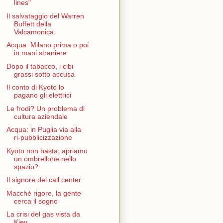
lines"
Il salvataggio del Warren
Buffett della
Valcamonica
Acqua: Milano prima o poi
in mani straniere
Dopo il tabacco, i cibi
grassi sotto accusa
Il conto di Kyoto lo
pagano gli elettrici
Le frodi? Un problema di
cultura aziendale
Acqua: in Puglia via alla
ri-pubblicizzazione
Kyoto non basta: apriamo
un ombrellone nello
spazio?
Il signore dei call center
Macchè rigore, la gente
cerca il sogno
La crisi del gas vista da
Kiev