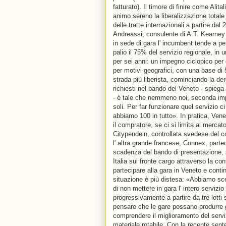
fatturato). Il timore di finire come Alit
animo sereno la liberalizzazione totale 
delle tratte internazionali a partire d
Andreassi, consulente di A.T. Kearney s
in sede di gara l' incumbent tende a p
palio il 75% del servizio regionale, in 
per sei anni: un impegno ciclopico per ch
per motivi geografici, con una base di
strada più liberista, cominciando la dere
richiesti nel bando del Veneto - spiega
- è tale che nemmeno noi, seconda impr
soli. Per far funzionare quel servizio 
abbiamo 100 in tutto». In pratica, Ven
il compratore, se ci si limita al merca
Citypendeln, controllata svedese del c
l' altra grande francese, Connex, partec
scadenza del bando di presentazione, s
Italia sul fronte cargo attraverso la con
partecipare alla gara in Veneto e conti
situazione è più distesa: «Abbiamo sce
di non mettere in gara l' intero servizio
progressivamente a partire da tre lotti s
pensare che le gare possano produrre gli
comprendere il miglioramento del serviz
materiale rotabile. Con la recente sente