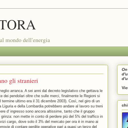
TORA
sul mondo dell'energia
On 
d'
ano gli stranieri
d'
Vi
meglio arranca. A sei anni dal decreto legislativo che gettava le
te dei pendolari oltre che sulle merci, finalmente le Regioni si
termine ultimo era il 31 dicembre 2003). Così, nel giro di un
ch
la Liguria e della Lombardia potrebbero andare al lavoro su treni
rriere d' ingresso sono ancora altissime, tanto che il gruppo
grinza: non mette in conto di perdere più del 5% del traffico in
izi cargo, dove solo il 3% del mercato per ora è in mano ai
rrovie di contare perdite operative pari a quasi un terzo del