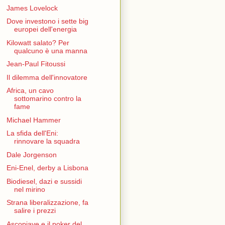
James Lovelock
Dove investono i sette big
europei dell'energia
Kilowatt salato? Per
qualcuno è una manna
Jean-Paul Fitoussi
Il dilemma dell'innovatore
Africa, un cavo
sottomarino contro la
fame
Michael Hammer
La sfida dell'Eni:
rinnovare la squadra
Dale Jorgenson
Eni-Enel, derby a Lisbona
Biodiesel, dazi e sussidi
nel mirino
Strana liberalizzazione, fa
salire i prezzi
Ascopiave e il poker del