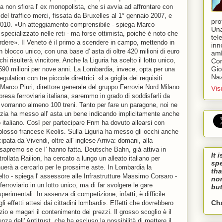
alia non sfiora l' ex monopolista, che si avvia ad affrontare con
del traffico merci, fissata da Bruxelles al 1° gennaio 2007, e
pro
al 2010. «Un atteggiamento comprensibile - spiega Marco
Una
pecializzato nelle reti - ma forse ottimista, poiché è noto che
tel
erdere». Il Veneto è il primo a scendere in campo, mettendo in
inn
un blocco unico, con una base d' asta di oltre 420 milioni di euro
amb
i risulterà vincitore. Anche la Liguria ha scelto il lotto unico,
Cor
Gio
 590 milioni per nove anni. La Lombardia, invece, opta per una
Naz
gulation con tre piccole direttrici. «La griglia dei requisiti
 Marco Piuri, direttore generale del gruppo Ferrovie Nord Milano
Vis
esa ferroviaria italiana, saremmo in grado di soddisfarli da
ci vorranno almeno 100 treni. Tanto per fare un paragone, noi ne
ezia ha messo all' asta un bene indicando implicitamente anche
to italiano. Così per partecipare Fnm ha dovuto allearsi con
olosso francese Keolis. Sulla Liguria ha messo gli occhi anche
ipata da Vivendi, oltre all' inglese Arriva: domani, alla
apremo se ce l' hanno fatta. Deutsche Bahn, già attiva in
It 
trollata Railion, ha cercato a lungo un alleato italiano per
sp
nuerà a cercarlo per le prossime aste. In Lombardia la
tha
lto - spiega l' assessore alle Infrastrutture Massimo Corsaro -
nor
 ferroviario in un lotto unico, ma di far svolgere le gare
but
perimentali. In assenza di competizione, infatti, è difficile
Ch
 effetti attesi dai cittadini lombardi». Effetti che dovrebbero
io e magari il contenimento dei prezzi. Il grosso scoglio è il
nza dell' Antitrust, che ha escluso la possibilità di mettere il