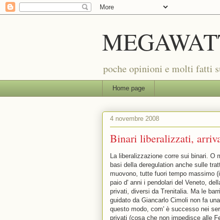
MEGAWAT
poche opinioni e molti fatti 
Home page
4 novembre 2008
Binari liberalizzati, arriv
La liberalizzazione corre sui binari. O 
basi della deregulation anche sulle trat
muovono, tutte fuori tempo massimo (il 
paio d' anni i pendolari del Veneto, del
privati, diversi da Trenitalia. Ma le ba
guidato da Giancarlo Cimoli non fa una 
questo modo, com' è successo nei serv
privati (cosa che non impedisce alle Fe