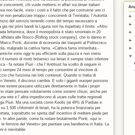
i concorrenti, chi vuole mettersi in affari sui binari italiani
Arc
a non facile, visto i costi e il fatto che per costruirne uno ci
r non penalizzare troppo i concorrenti di Trenitalia, l' Autorità
►
' inizio del servizio tenendo conto del tempo necessario a
►
già nei primi bandi la Liguria non ha rispettato il limite. «Altro
trada britannica, dove il monopolista è stato smontato in 20
►
le affidato alle Rosco (Rolling stock company), che lo danno in
►
sa Marco Ponti, docente di economia dei trasporti al Politecnico
►
uola, malgrado la cattiva fama. «Cattiva fama immeritata -
itanniche sono oggi le più efficienti sulla piazza e non meno
▼
i il numero di morti britannici sui binari è sempre stato inferiore
a - fa notare Piuri - che l' Antitrust ha scelto di seguire in
ndo sempre 24 mesi di tempo per consentire al vincitore di
cio che funziona nei lotti contenuti. Quando si tratta di
 Veneto, il discorso cambia. E solo i giganti europei possono
ie estere possano utilizzare direttamente in Italia i propri
 sono state pensate volutamente come sistemi chiusi, anche per
una rete e l' altra impediscono di usare sulle tratte regionali
iega Piuri. Ma una società come Keolis (al 49% di Paribas e
u 1.500 chilometri di binari, ha la potenza finanziaria per
tata, soprattutto se spinta dall' incentivo di mettere piede per
 In altre parole, come fa notare brutalmente Ponti, «qui si
 le ferrovie del Veneto» per piantare una bandierina in Italia. La
ni è inevitabile.