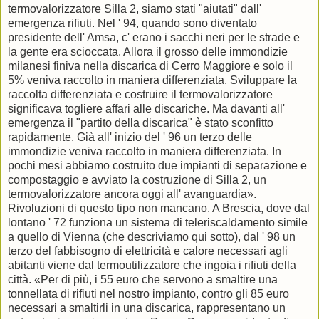
termovalorizzatore Silla 2, siamo stati "aiutati" dall'
emergenza rifiuti. Nel ' 94, quando sono diventato
presidente dell' Amsa, c' erano i sacchi neri per le strade e
la gente era scioccata. Allora il grosso delle immondizie
milanesi finiva nella discarica di Cerro Maggiore e solo il
5% veniva raccolto in maniera differenziata. Sviluppare la
raccolta differenziata e costruire il termovalorizzatore
significava togliere affari alle discariche. Ma davanti all'
emergenza il "partito della discarica" è stato sconfitto
rapidamente. Già all' inizio del ' 96 un terzo delle
immondizie veniva raccolto in maniera differenziata. In
pochi mesi abbiamo costruito due impianti di separazione e
compostaggio e avviato la costruzione di Silla 2, un
termovalorizzatore ancora oggi all' avanguardia».
Rivoluzioni di questo tipo non mancano. A Brescia, dove dal
lontano ' 72 funziona un sistema di teleriscaldamento simile
a quello di Vienna (che descriviamo qui sotto), dal ' 98 un
terzo del fabbisogno di elettricità e calore necessari agli
abitanti viene dal termoutilizzatore che ingoia i rifiuti della
città. «Per di più, i 55 euro che servono a smaltire una
tonnellata di rifiuti nel nostro impianto, contro gli 85 euro
necessari a smaltirli in una discarica, rappresentano un