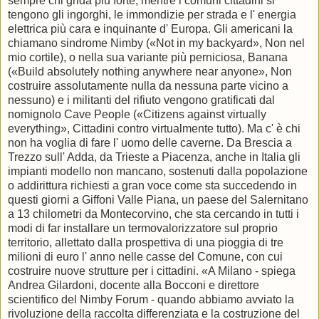
sempre chi grida più forte, mentre i comuni cittadini si
tengono gli ingorghi, le immondizie per strada e l' energia
elettrica più cara e inquinante d' Europa. Gli americani la
chiamano sindrome Nimby («Not in my backyard», Non nel
mio cortile), o nella sua variante più perniciosa, Banana
(«Build absolutely nothing anywhere near anyone», Non
costruire assolutamente nulla da nessuna parte vicino a
nessuno) e i militanti del rifiuto vengono gratificati dal
nomignolo Cave People («Citizens against virtually
everything», Cittadini contro virtualmente tutto). Ma c' è chi
non ha voglia di fare l' uomo delle caverne. Da Brescia a
Trezzo sull' Adda, da Trieste a Piacenza, anche in Italia gli
impianti modello non mancano, sostenuti dalla popolazione
o addirittura richiesti a gran voce come sta succedendo in
questi giorni a Giffoni Valle Piana, un paese del Salernitano
a 13 chilometri da Montecorvino, che sta cercando in tutti i
modi di far installare un termovalorizzatore sul proprio
territorio, allettato dalla prospettiva di una pioggia di tre
milioni di euro l' anno nelle casse del Comune, con cui
costruire nuove strutture per i cittadini. «A Milano - spiega
Andrea Gilardoni, docente alla Bocconi e direttore
scientifico del Nimby Forum - quando abbiamo avviato la
rivoluzione della raccolta differenziata e la costruzione del