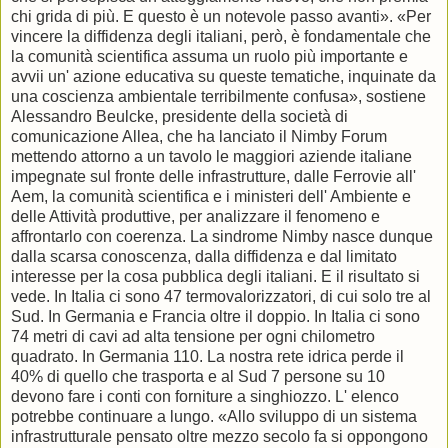
chi grida di più. E questo è un notevole passo avanti». «Per
vincere la diffidenza degli italiani, però, è fondamentale che
la comunità scientifica assuma un ruolo più importante e
avvii un' azione educativa su queste tematiche, inquinate da
una coscienza ambientale terribilmente confusa», sostiene
Alessandro Beulcke, presidente della società di
comunicazione Allea, che ha lanciato il Nimby Forum
mettendo attorno a un tavolo le maggiori aziende italiane
impegnate sul fronte delle infrastrutture, dalle Ferrovie all'
Aem, la comunità scientifica e i ministeri dell' Ambiente e
delle Attività produttive, per analizzare il fenomeno e
affrontarlo con coerenza. La sindrome Nimby nasce dunque
dalla scarsa conoscenza, dalla diffidenza e dal limitato
interesse per la cosa pubblica degli italiani. E il risultato si
vede. In Italia ci sono 47 termovalorizzatori, di cui solo tre al
Sud. In Germania e Francia oltre il doppio. In Italia ci sono
74 metri di cavi ad alta tensione per ogni chilometro
quadrato. In Germania 110. La nostra rete idrica perde il
40% di quello che trasporta e al Sud 7 persone su 10
devono fare i conti con forniture a singhiozzo. L' elenco
potrebbe continuare a lungo. «Allo sviluppo di un sistema
infrastrutturale pensato oltre mezzo secolo fa si oppongono