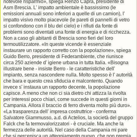
notevole risparmio», spiega Renzo Capra, presidente di
Asm Brescia. L' impatto ambientale è bassissimo (le
emissioni annuali sono inferiori a quelle di un camion), l'
impatto visivo molto piacevole (le pareti di pannelli di vetro
si confondono con il blu del cielo) e i rifiuti da fonte di
problemi sono diventati una fonte di energia e di ricchezza.
Non a caso gli abitanti di Brescia sono fieri del loro
termoutilizzatore. «In queste vicende è essenziale
instaurare un rapporto corretto con la popolazione», spiega
Guido Berro, presidente di Federambiente, che riunisce
circa 250 aziende d' igiene urbana in tutta Italia. «Bisogna
illustrare bene - insiste Berro - le caratteristiche dell'
impianto, senza nascondere nulla. Molto spesso è l' autorità
che bara e questo crea sfiducia e malcontento. Quando
invece s' instaura un rapporto decente, la popolazione
capisce. A meno che non ci sia dietro chi attizza la rivolta
per interessi poco chiari, come succede in questi giorni in
Campania. Allora il braccio di ferro diventa molto più duro».
«La trasparenza dell' impresa costruttrice - conferma
Salvatore Giammusso, a.d. di Actelios, la società del gruppo
Falck che fa termovalorizzatori - è cruciale. Ma anche la
fermezza delle autorità. Nel caso della Campania mi pare
che si percepisca un atteggiamento nuovo, che non premia